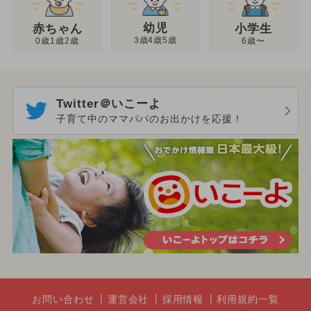
幼児
赤ちゃん
小学生
3歳4歳5歳
0歳1歳2歳
6歳〜
Twitter＠いこーよ
子育て中のママパパのお出かけを応援！
お問い合わせ
運営会社
採用情報
利用規約一覧