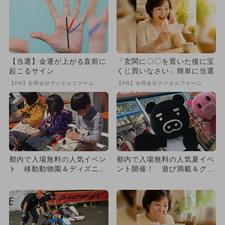
【当選】金運が上がる直前に
「玄関に〇〇を置いた後に宝
起こるサイン
くじ買いなさい」簡単に当選
【PR】合同会社デジタルファーム
【PR】合同会社デジタルファーム
都内で入場無料の人気イベン
都内で入場無料の人気夏イベ
ト 移動動物園＆ディズニー
ント開催！ 遊び満載＆グル
＆迷路も
メも充実