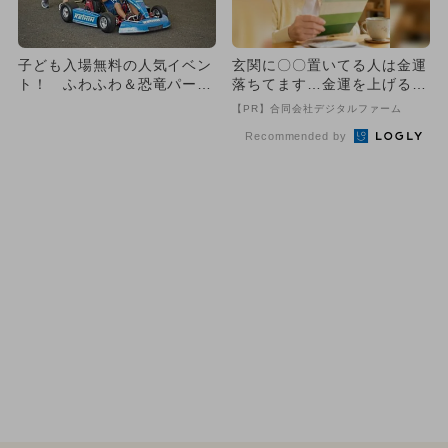
子ども入場無料の人気イベン
玄関に〇〇置いてる人は金運
ト！ ふわふわ＆恐竜パーク
落ちてます…金運を上げる方
＆花火も
法とは
【PR】合同会社デジタルファーム
Recommended by