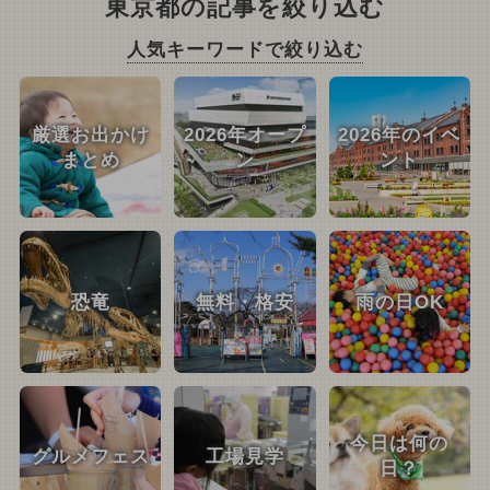
東京都の記事を絞り込む
人気キーワードで絞り込む
厳選お出かけ
2026年オープ
2026年のイベ
まとめ
ン
ント
恐竜
無料・格安
雨の日OK
今日は何の
グルメフェス
工場見学
日？