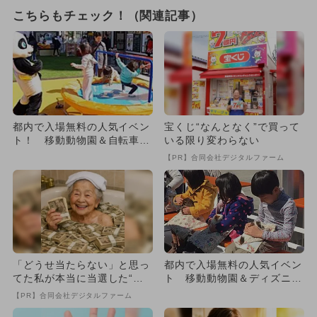
こちらもチェック！（関連記事）
都内で入場無料の人気イベン
宝くじ“なんとなく”で買って
ト！ 移動動物園＆自転車教
いる限り変わらない
室＆迷路
【PR】合同会社デジタルファーム
「どうせ当たらない」と思っ
都内で入場無料の人気イベン
てた私が本当に当選した“買
ト 移動動物園＆ディズニー
い方”がこれ
＆迷路も
【PR】合同会社デジタルファーム