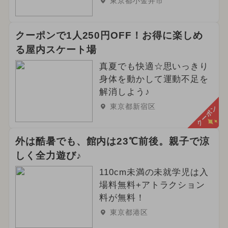
東京都小金井市
クーポンで1人250円OFF！お得に楽しめ
る屋内スケート場
真夏でも快適☆思いっきり
身体を動かして運動不足を
解消しよう♪
東京都新宿区
クーポン
外は酷暑でも、館内は23℃前後。親子で涼
しく全力遊び♪
110cm未満の未就学児は入
場料無料+アトラクション
料が無料！
東京都港区