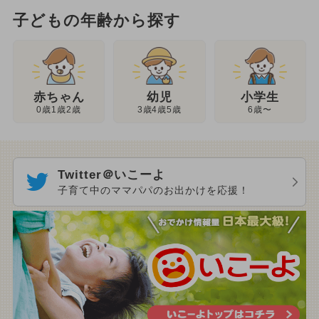
子どもの年齢から探す
幼児
赤ちゃん
小学生
3歳4歳5歳
0歳1歳2歳
6歳〜
Twitter＠いこーよ
子育て中のママパパのお出かけを応援！