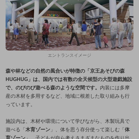
エントランスイメージ
森や林などの自然の風合いが特徴の「京王あそびの森
HUGHUG」は、国内では有数の全天候型の大型遊戯施設
で、のびのび遊べる森のような空間です。
内装には多摩
産の木材を多用するなど、地域に根差した取り組みも行
っています。
施設内は、木材や環境について学びながら、木製玩具で
遊べる「
木育ゾーン
」、体を思う存分使って楽しむ「
体
育ゾーン
」、子どもが自ら考えさまざまなものを作り出