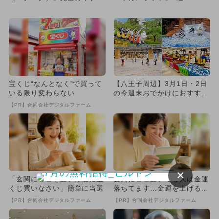
価格＆遊具を全網羅
の温もりに癒される遊び場...
宝くじ“なんとなく”で買って
【八王子周辺】3月1日・2日
いる限り変わらない
の今週末おでかけにおすす
め！人気スポットランキング
【PR】合同会社デジタルファーム
×
「玄関に〇〇を置いた後に宝
玄関に〇〇置いてる人は金運
くじ買いなさい」簡単に当選
落ちてます…金運を上げる方
法とは
【PR】合同会社デジタルファーム
【PR】合同会社デジタルファーム