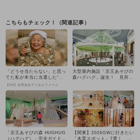
こちらもチェック！（関連記事）
「どうせ当たらない」と思っ
大型屋内施設「京王あそびの
てた私が本当に当選した“買
森ハグハグ」誕生！ 見所＆
い方”がこれ
魅力紹介
【PR】合同会社デジタルファーム
「京王あそびの森 HUGHUG
【関東】2026GWに行きたい
（ハグハグ）」完全ガイド
「木育スポット」7選！ 木