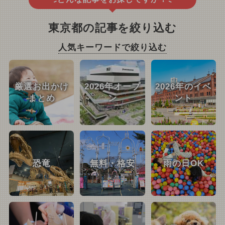
東京都の記事を絞り込む
人気キーワードで絞り込む
厳選お出かけ
2026年オープ
2026年のイベ
まとめ
ン
ント
恐竜
無料・格安
雨の日OK