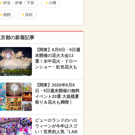
伊豆・伊東・下田
小樽
函館
浜松
東京都の新着記事
【関東】8月8日・9日週
末開催の花火大会13
選！水中花火・ドロー
ンショー・虹色花火も
【関東】2026年8月8
日・9日週末開催の無料
イベント20選 大規模夏
祭り＆花火も満喫！
ピューロランドのハロ
ウィーンが今年はスゴ
い！世界的人気「LAB