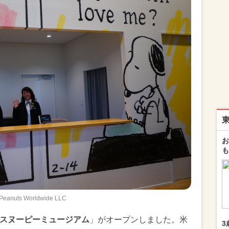
お
も
Peanuts Worldwide LLC
スヌーピーミュージアム
」がオープンしました。米
3