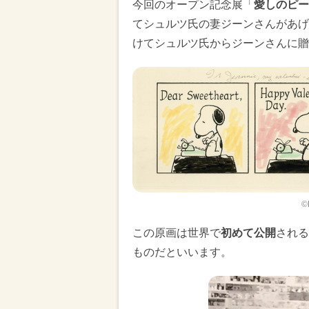
今回のオープン記念展「
愛しのピー
てシュルツ氏の妻ジーンさんがあげ
けてシュルツ氏からジーンさんに贈
©
この原画は世界で
初めて公開
される
ものだといいます。