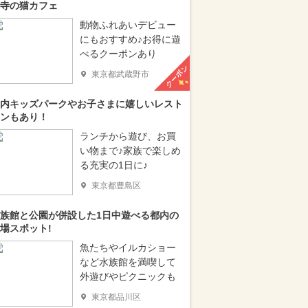
寺の猫カフェ
動物ふれあいデビュー
にもおすすめ♪お得に遊
べるクーポンあり
クーポン
東京都武蔵野市
内キッズパークやお子さまに嬉しいレスト
ンもあり！
ランチから遊び、お買
い物まで♪家族で楽しめ
る充実の1日に♪
東京都豊島区
族館と公園が併設した1日中遊べる都内の
場スポット!
魚たちやイルカショー
など水族館を満喫して
外遊びやピクニックも
東京都品川区