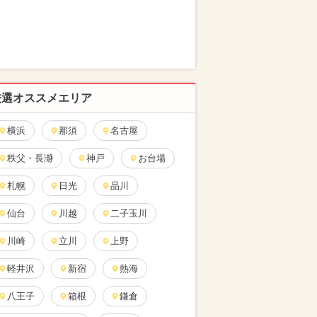
厳選オススメエリア
横浜
那須
名古屋
秩父・長瀞
神戸
お台場
札幌
日光
品川
仙台
川越
二子玉川
川崎
立川
上野
軽井沢
新宿
熱海
八王子
箱根
鎌倉