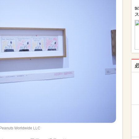
9
ス
Peanuts Worldwide LLC