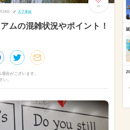
11
4月24日
大下孝枝
ジアムの混雑状況やポイント！
誕
2
る場合がございます。
さい。