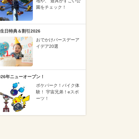
地や、 遊具がすごい公
園をチェック！
生日特典＆割引2026
おでかけバースデーア
イデア20選
026年ニューオープン！
ポケパーク！バイク体
験！ 宇宙兄弟！eスポ
ーツ！