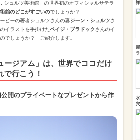
祥
．シュルツ美術館」の世界初のオフィシャルサテラ
術館のどこがすごいの
でしょうか？
ーピーの著者シュルツさんの妻
ジーン・シュルツ
さ
のイラストを手掛けた
ペイジ・ブラドック
さんのイ
のでしょうか？ ご紹介します。
屋
ラ
ュージアム」は、世界でココだけ
れで行こう！
初公開のプライベートなプレゼントから作
水
穴