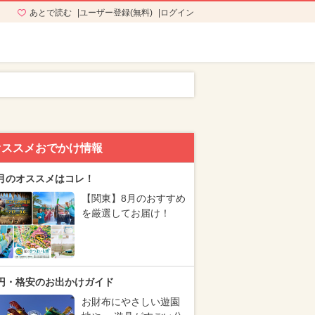
あとで読む
ユーザー登録(無料)
ログイン
オススメおでかけ情報
月のオススメはコレ！
【関東】8月のおすすめ
を厳選してお届け！
円・格安のお出かけガイド
お財布にやさしい遊園