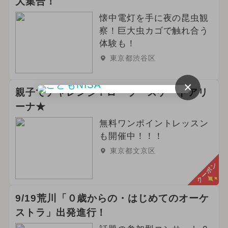
大集合！
懐中電灯を手に夜の昆虫観
察！巨大虫カゴで触れ合う
体験も！
東京都渋谷区
×
親子でチャレンジ！ローラースケートアリ
ーナ★
無料ワンポイントレッスン
も開催中！！！
東京都文京区
クーポン
9/19荒川「０歳からの・はじめてのオーケ
ストラ」出発進行！