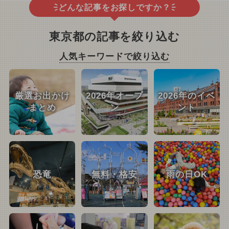
どんな記事をお探しですか？
東京都の記事を絞り込む
人気キーワードで絞り込む
厳選お出かけ
2026年オープ
2026年のイベ
まとめ
ン
ント
恐竜
無料・格安
雨の日OK