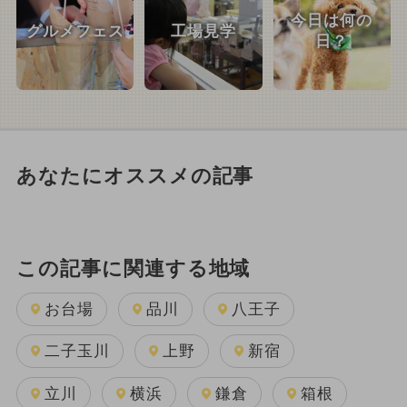
今日は何の
グルメフェス
工場見学
日？
あなたにオススメの記事
この記事に関連する地域
お台場
品川
八王子
二子玉川
上野
新宿
立川
横浜
鎌倉
箱根