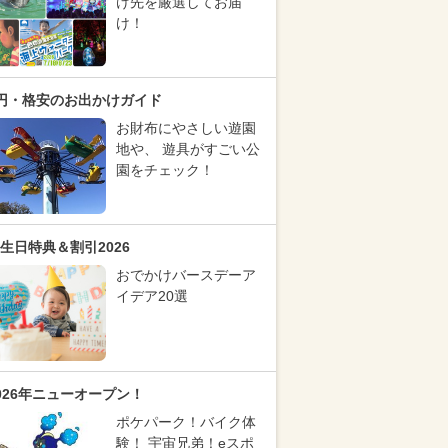
け先を厳選してお届
け！
円・格安のお出かけガイド
お財布にやさしい遊園
地や、 遊具がすごい公
園をチェック！
生日特典＆割引2026
おでかけバースデーア
イデア20選
026年ニューオープン！
ポケパーク！バイク体
験！ 宇宙兄弟！eスポ