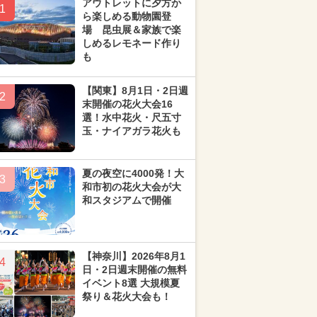
アウトレットに夕方か
1
ら楽しめる動物園登
場 昆虫展＆家族で楽
しめるレモネード作り
も
【関東】8月1日・2日週
2
末開催の花火大会16
選！水中花火・尺五寸
玉・ナイアガラ花火も
夏の夜空に4000発！大
3
和市初の花火大会が大
和スタジアムで開催
【神奈川】2026年8月1
4
日・2日週末開催の無料
イベント8選 大規模夏
祭り＆花火大会も！