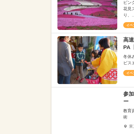
ピン
花見
り、
イベ
高速
PA
冬休
ビス
イベ
参加
ー
教育
術
東