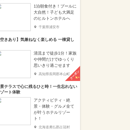
1泊朝食付き！プールに
大自然！子ども大満足
のヒルトンホテルへ
千葉県浦安市
空きあり】気兼ねなく楽しめる 一棟貸し
清流まで徒歩1分！家族
や仲間だけでゆっくり
思いきり過ごせます
クーポン
高知県長岡郡本山町
景テラスで心に残るひと時！一生忘れない
ゾート体験
アクティビティ・絶
景・体験・グルメ全て
が叶うホテルリゾー
ト！
北海道勇払郡占冠村