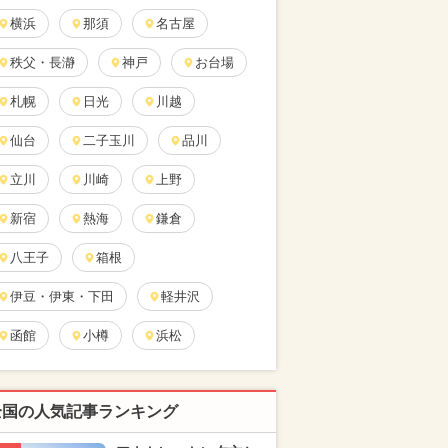
横浜
那須
名古屋
秩父・長瀞
神戸
お台場
札幌
日光
川越
仙台
二子玉川
品川
立川
川崎
上野
新宿
熱海
鎌倉
八王子
箱根
伊豆・伊東・下田
軽井沢
函館
小樽
浜松
全国の人気記事ランキング