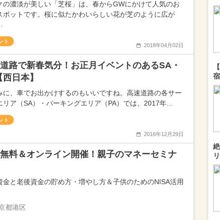
クの濃淡が美しい「芝桜」は、春からGWにかけて人気のお
スポットです。桜に似たかわいらしい花が芝のように広が
…
ント
2018年04月02日
道路で新春気分！お正月イベントのあるSA・
【
宿
【西日本】
みに、車でお出かけするのもいいですね。高速道路の各サー
エリア（SA）・パーキングエリア（PA）では、2017年…
ント
2016年12月29日
絶
無料＆オンライン開催！親子のマネーセミナ
リ
資金と老後資金の貯め方・増やし方＆子供のためのNISA活用
京都港区