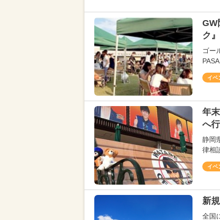
GW
ク』
ゴー
PA
イベ
年末
へ行
静岡
律相談
イベ
新規
全国