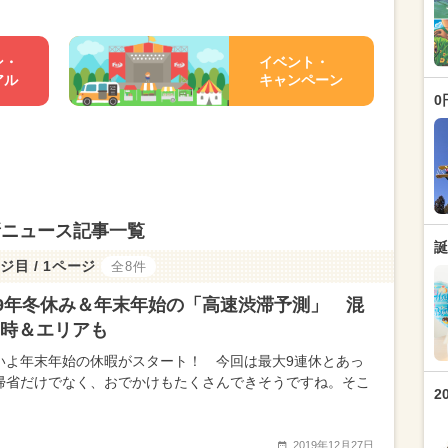
ン・
イベント・
アル
キャンペーン
0
新ニュース記事一覧
誕
ジ目 / 1ページ
全8件
19年冬休み＆年末年始の「高速渋滞予測」 混
時＆エリアも
いよ年末年始の休暇がスタート！ 今回は最大9連休とあっ
帰省だけでなく、おでかけもたくさんできそうですね。そこ
2
2019年12月27日