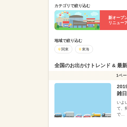
カテゴリで絞り込む
新オープ
リニュー
地域で絞り込む
関東
東海
全国のお出かけトレンド & 最
1ペー
20
雑日
いよ
て、
で…