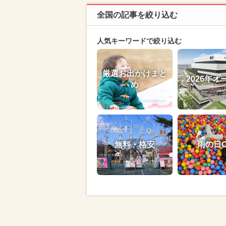
全国の記事を絞り込む
人気キーワードで絞り込む
厳選お出かけまと
2026年オ
め
無料・格安
雨の日