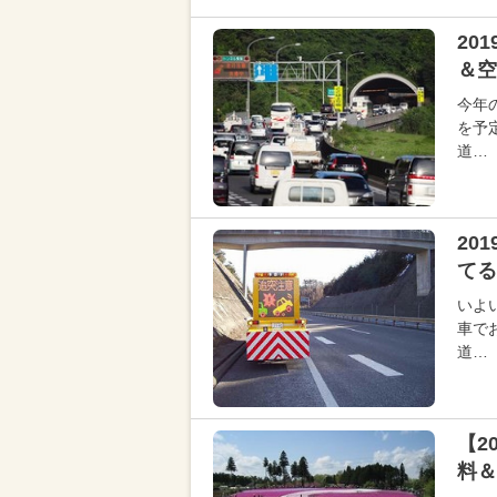
20
＆空
今年
を予
道…
20
てる
いよ
車で
道…
【2
料＆