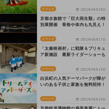
イベント
2021年09月29日
京都水族館で「巨大両生類」の特
別展開催 骨格や体内も丸見え！
イベント
2021年09月17日
「太秦映画村」に戦隊＆プリキュ
ア新施設 最新ライダーショーも
イベント
2021年09月15日
白浜町の人気テーマパークが障が
いのある子供と家族を無料招待！
イベント
2021年09月15日
京都鉄道博物館の扇形車庫にトー