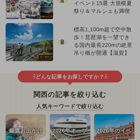
2
イベント15選 大規模夏
祭り＆マルシェも満喫
標高1,100m超で空中散
歩！琵琶湖を一望でき
3
る国内最長220mの絶景
吊り橋が開通【滋賀】
どんな記事をお探しですか？
関西の記事を絞り込む
人気キーワードで絞り込む
厳選お出かけ
2026年オープ
2026年のイベ
まとめ
ン
ント