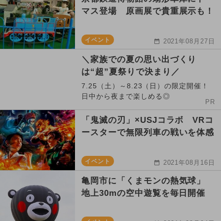
マス登場 原画展で貴重展示も！
イベント
2021年08月27日
＼家族での夏の思い出づくり
は“超”夏祭りで決まり／
7.25（土）～8.23（日）の限定開催！
日中から夜まで楽しめる◎
PR
「鬼滅の刃」×USJコラボ VRコ
ースターで無限列車の戦いを体感
イベント
2021年08月16日
亀岡市に「くまモンの熱気球」
地上30mの空中遊覧を毎日開催