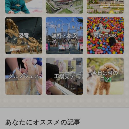
恐竜
無料・格安
雨の日OK
今日は何の
グルメフェス
工場見学
日？
あなたにオススメの記事