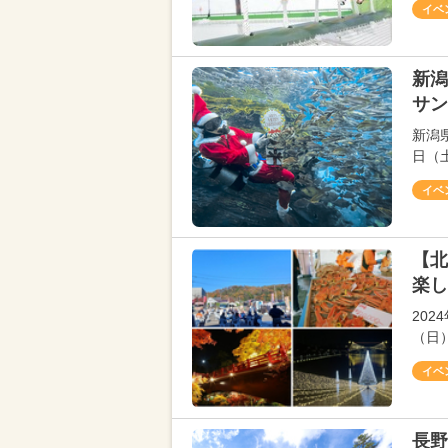
イベ
新
サン
新潟
日（
イベ
【北
楽し
202
（日
イベ
長野