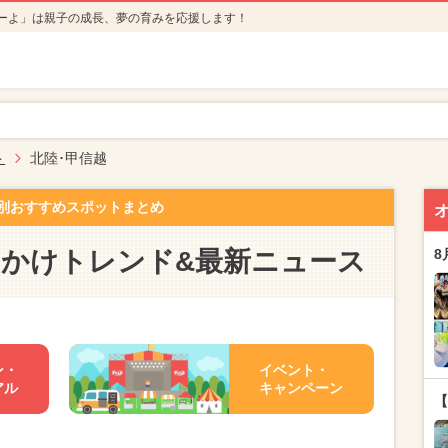
ーよ」は親子の成長、夢の育みを応援します！
ト
北陸･甲信越
別おすすめスポットまとめ
出かけトレンド&最新ニュース
8
ン・
イベント・
アル
キャンペーン
【