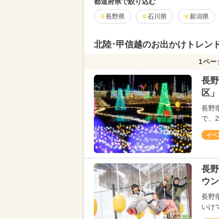
都道府県で絞り込む
長野県
石川県
新潟県
北陸･甲信越のお出かけトレンド
1ペー
長野
区」
長野
で、2
イベ
長野
ウン
長野
いけ