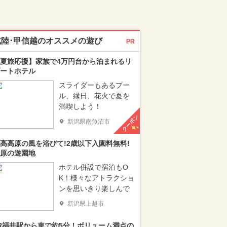
北陸･甲信越のオススメの遊び
PR
夏旅応援】家族で4万円台から泊まれるリ
ートホテル
スライダーもあるプー
ル、縁日、花火で夏を
満喫しよう！
クーポン
新潟県南魚沼市
高高原の風を浴びて!2歳以下入園料無料!
原の遊園地
ホテル併設で宿泊もO
K！様々なアトラクショ
ンを思いきり楽しんで
新潟県上越市
R福井駅から車で約5分！ボリューム満点の