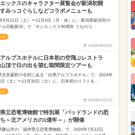
エックスのキャラクター展覧会が新潟初開
すみっコぐらしなどコラボメニューも
24年9月21日（土）〜11月4日（月・休）に、新潟県新潟市の
テル日航新潟」で「サンエックス90周年 うちのコ…
ント
2024年09月18日
アルプスホテルに日本初の空飛ぶレストラ
山頂で日の出を望む期間限定ツアーも
県北安曇郡小谷村にある「白馬アルプスホテル」で、2024年
13日（土）〜11月30日（土）に、日本初のリフトを…
ント
2024年07月12日
県立恐竜博物館で特別展「バッドランドの恐
ち～北アメリカの1億年～」が開催
県勝山市の「福井県立恐竜博物館」で、2024年7月12日