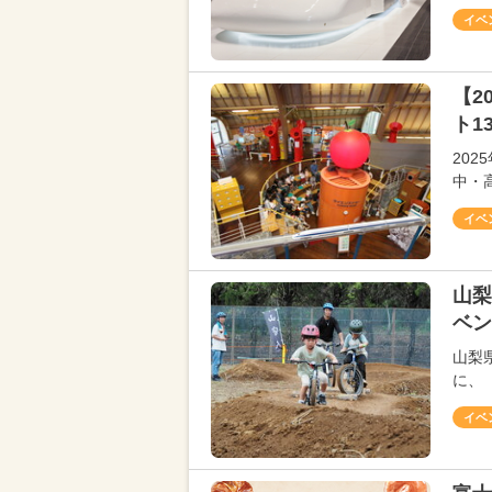
イベ
【2
ト1
20
中・
イベ
山梨
ベン
山梨
に、
イベ