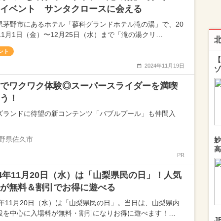
イベント サンタクロースに会える
県茅野市にあるホテル「蓼科グランドホテル滝の湯」で、20
年11月1日（金）〜12月25日（水）まで「滝の湯クリ…
ント
【
2024年11月19日
ゾ
でワクワク体験◎スーパースライダーを満喫
う！
ズランドに待望の新コンテンツ「バブルプール」も仲間入
野県佐久市
妙
高
PR
24年11月20日（水）は「山梨県民の日」！人気
が無料＆割引でお得に遊べる
24年11月20日（水）は「山梨県民の日」。当日は、山梨県内
設を中心に入場料が無料・割引になりお得に遊べます！…
J