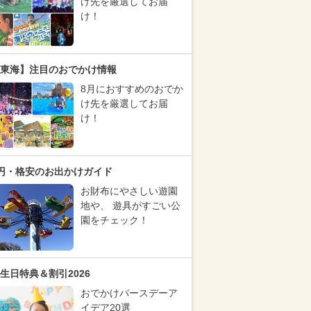
け先を厳選してお届
け！
東海】注目のおでかけ情報
8月におすすめのおでか
け先を厳選してお届
け！
円・格安のお出かけガイド
お財布にやさしい遊園
地や、 遊具がすごい公
園をチェック！
生日特典＆割引2026
おでかけバースデーア
イデア20選