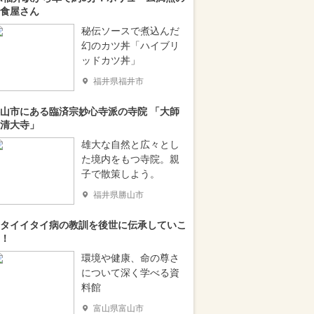
食屋さん
秘伝ソースで煮込んだ
幻のカツ丼「ハイブリ
ッドカツ丼」
福井県福井市
山市にある臨済宗妙心寺派の寺院 「大師
清大寺」
雄大な自然と広々とし
た境内をもつ寺院。親
子で散策しよう。
福井県勝山市
タイイタイ病の教訓を後世に伝承していこ
！
環境や健康、命の尊さ
について深く学べる資
料館
富山県富山市