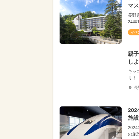
マス
長野
24
イベ
親子
しよ
キッ
り！
長
20
施設
20
の施