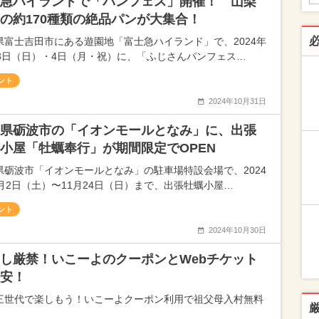
急ハイランドで「パンフェス」開催！ 山梨
の約170種類の絶品パンが大集合！
県富士吉田市にある遊園地「富士急ハイランド」で、2024年
月3日（日）・4日（月・祝）に、「ふじさんパンフェス…
ント
2024年10月31日
県砺波市の「イオンモールとなみ」に、出張
小屋「牡蠣奉行」が期間限定でOPEN
県砺波市「イオンモールとなみ」の駐車場特設会場で、2024
1月2日（土）〜11月24日（日）まで、出張牡蠣小屋…
ント
2024年10月30日
し厳禁！いこーよのクーポンとWebチケット
安！
三世代で楽しもう！いこーよクーポン利用で祖父母入村無料