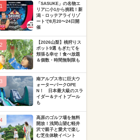
「SASUKE」の名物エ
1
リアに小1から挑戦！新
潟・ロッテアライリゾ
ートで8月20〜24日開
催
【2026山梨】桃狩りス
2
ポット9選 もぎたてを
頬張る幸せ！食べ放題
＆個数・時間無制限も
南アルプス市に巨大ウ
3
ォーターパークOPE
N！ 日本最大級のスラ
イダー＆ナイトプール
も
高原のゴルフ場を無料
4
開放！浅間山望む軽井
沢で親子と愛犬で楽し
む芝生体験イベント