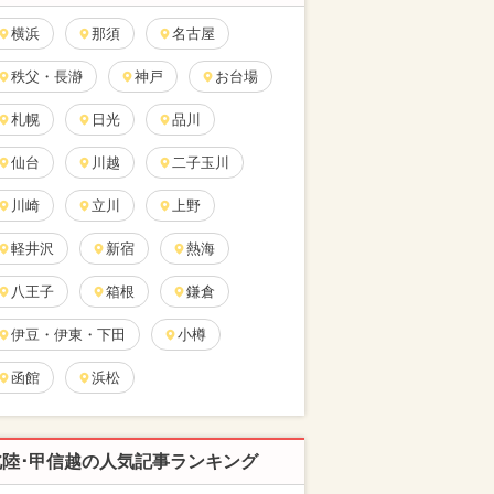
横浜
那須
名古屋
秩父・長瀞
神戸
お台場
札幌
日光
品川
仙台
川越
二子玉川
川崎
立川
上野
軽井沢
新宿
熱海
八王子
箱根
鎌倉
伊豆・伊東・下田
小樽
函館
浜松
北陸･甲信越の人気記事ランキング