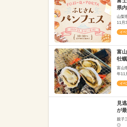
富士
県内
山梨
11
イベ
富山
牡蠣
富山
年1
イベ
見逃
が最
親子
◎