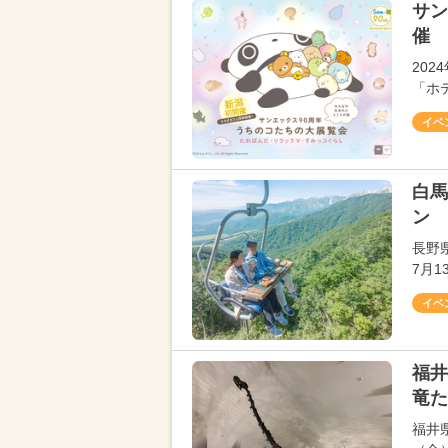
サン
催 
20
「ホ
イベ
白馬
ン 
長野
7月
イベ
福井
竜た
福井