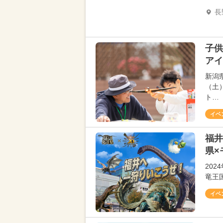
長
子供
アイ
新潟
（土
ト…
イベ
福井
県×
20
竜王
イベ