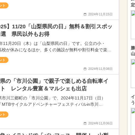
定
ント
2024年11月15日
025】11/20「山梨県民の日」無料＆割引スポッ
3選 県民以外もお得
25年11月20日（木）は「山梨県民の日」です。公立の小・
勝
高校が休みになるほか、多くの施設が無料や割引料金で楽…
山
ント
2024年11月08日
県の「市川公園」で親子で楽しめる自転車イ
ト レンタル豊富＆マルシェも出店
イ
県市川三郷町の「市川公園」で、2024年11月17日（日）
う
「MTBサイクルアドベンチャーフェスティバルin市川…
ント
2024年11月06日