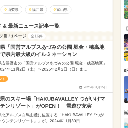
山梨県
福井県
富山県
 & 最新ニュース記事一覧
【
ジ目 / 1ページ
全16件
県「国営アルプスあづみの公園 堀金・穂高地
で県内最大級のイルミネーション
県安曇野市の「国営アルプスあづみの公園 堀金・穂高地区」
024年11月2日（土）〜2025年2月2日（日）ま…
0
ント
2025年01月15日
県のスキー場「HAKUBAVALLEY つがいけマ
テンリゾート」がOPEN！ 雪遊び充実
誕
県北アルプス白馬山麓に位置する「HAKUBAVALLEY『つが
マウンテンリゾート』」が、2024年11月30日…