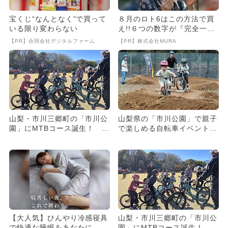
宝くじ“なんとなく”で買って
８月のロト6はこの方法で買
いる限り変わらない
え!!６つの数字が『完全一
致』する方法
【PR】合同会社デジタルファーム
【PR】株式会社MURA
山梨・市川三郷町の「市川公
山梨県の「市川公園」で親子
園」にMTBコース誕生！ リ
で楽しめる自転車イベント
ニューアル記念イベントも！
レンタル豊富＆マルシェも出
店
【大人気】ひんやり冷感寝具
山梨・市川三郷町の「市川公
で快適な睡眠をあなたに。
園」にMTBコース誕生！ リ