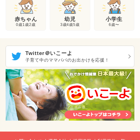
幼児
赤ちゃん
小学生
3歳4歳5歳
0歳1歳2歳
6歳〜
Twitter＠いこーよ
子育て中のママパパのお出かけを応援！