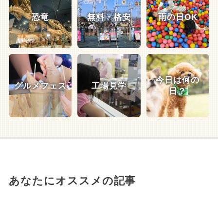
恐竜
無料・格安
雨の日OK
今日は何の
グルメフェス
工場見学
日？
あなたにオススメの記事