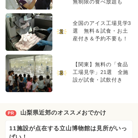
無制限の食べ放題も
全国のアイス工場見学3
選 無料＆試食・お土
2
産付き＆予約不要も！
【関東】無料の「食品
工場見学」21選 全施
3
設が試食・試飲付き
山梨県近郊のオススメおでかけ
PR
11施設が点在する立山博物館は見所がいっ
ぱい！