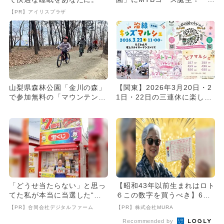
ニューアル記念イベントも！
【PR】アイリスプラザ
山梨県森林公園「金川の森」
【関東】2026年3月20日・2
で参加無料の「マウンテンバ
1日・22日の三連休に楽しめ
イク教室」が開催！ 初心者
るマルシェ12選！
O...
「どうせ当たらない」と思っ
【昭和43年以前生まれはロト
てた私が本当に当選した“買
６この数字を買うべき】6つ
い方”がこれ
の数字が「完全一致」する
【PR】合同会社デジタルファーム
【PR】株式会社MURA
方...
Recommended by