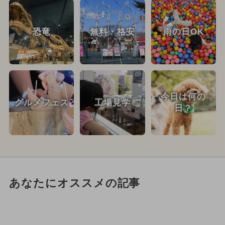
恐竜
無料・格安
雨の日OK
今日は何の
グルメフェス
工場見学
日？
あなたにオススメの記事