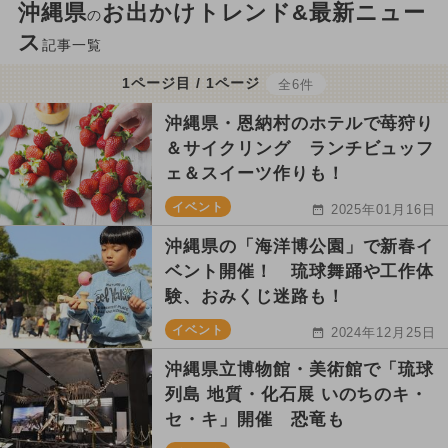
沖縄県
お出かけトレンド&最新ニュー
の
ス
記事一覧
1ページ目 / 1ページ
全6件
沖縄県・恩納村のホテルで苺狩り
＆サイクリング ランチビュッフ
ェ＆スイーツ作りも！
イベント
2025年01月16日
沖縄県の「海洋博公園」で新春イ
ベント開催！ 琉球舞踊や工作体
験、おみくじ迷路も！
イベント
2024年12月25日
沖縄県立博物館・美術館で「琉球
列島 地質・化石展 いのちのキ・
セ・キ」開催 恐竜も