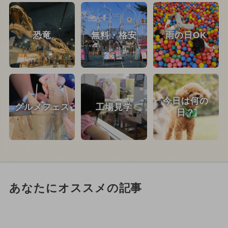
恐竜
無料・格安
雨の日OK
今日は何の
グルメフェス
工場見学
日？
あなたにオススメの記事