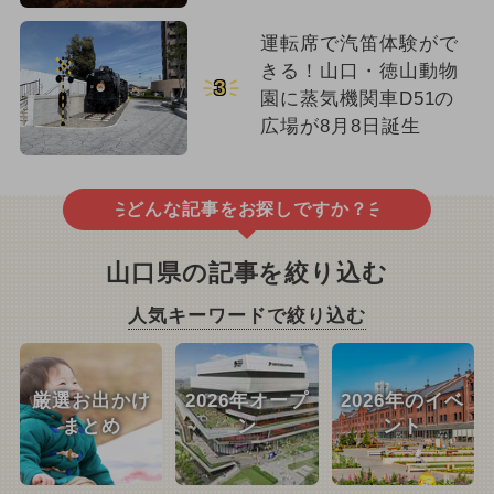
運転席で汽笛体験がで
きる！山口・徳山動物
3
園に蒸気機関車D51の
広場が8月8日誕生
どんな記事をお探しですか？
山口県の記事を絞り込む
人気キーワードで絞り込む
厳選お出かけ
2026年オープ
2026年のイベ
まとめ
ン
ント