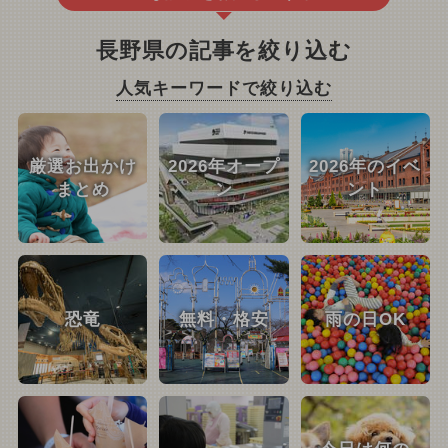
長野県の記事を絞り込む
人気キーワードで絞り込む
厳選お出かけ
2026年オープ
2026年のイベ
まとめ
ン
ント
恐竜
無料・格安
雨の日OK