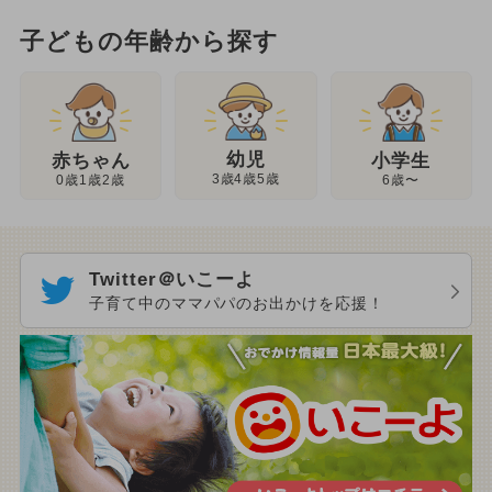
子どもの年齢から探す
幼児
赤ちゃん
小学生
3歳4歳5歳
0歳1歳2歳
6歳〜
Twitter＠いこーよ
子育て中のママパパのお出かけを応援！