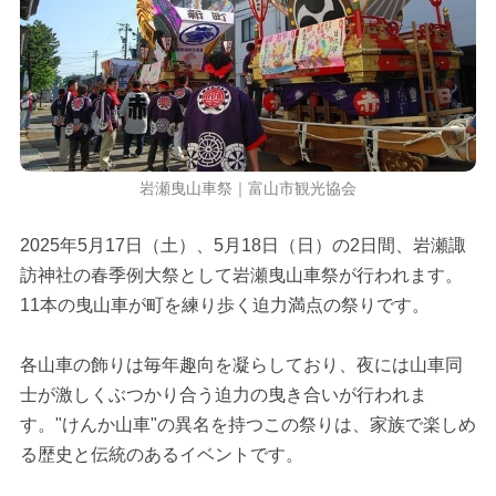
岩瀬曳山車祭｜富山市観光協会
2025年5月17日（土）、5月18日（日）の2日間、岩瀬諏
訪神社の春季例大祭として岩瀬曳山車祭が行われます。
11本の曳山車が町を練り歩く迫力満点の祭りです。
各山車の飾りは毎年趣向を凝らしており、夜には山車同
士が激しくぶつかり合う迫力の曳き合いが行われま
す。"けんか山車"の異名を持つこの祭りは、家族で楽しめ
る歴史と伝統のあるイベントです。