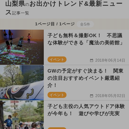
山梨県
お出かけトレンド&最新ニュー
の
ス
記事一覧
1ページ目 / 1ページ
全5件
子ども無料＆撮影OK！ 不思議
な体験ができる「魔法の美術館」
イベント
2018年06月14日
GWの予定がすぐ決まる！ 関東
の注目おすすめイベント厳選紹
介！
イベント
2018年05月02日
子ども主役の人気アウトドア体験
が今年も！ 遊びや学びが充実