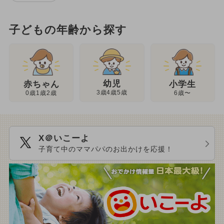
子どもの年齢から探す
幼児
赤ちゃん
小学生
3歳4歳5歳
0歳1歳2歳
6歳〜
X＠いこーよ
子育て中のママパパのお出かけを応援！