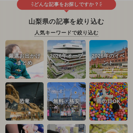
どんな記事をお探しですか？
山梨県の記事を絞り込む
人気キーワードで絞り込む
厳選お出かけ
2026年オープ
2026年のイベ
まとめ
ン
ント
恐竜
無料・格安
雨の日OK