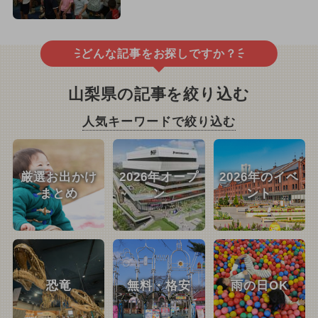
どんな記事をお探しですか？
山梨県の記事を絞り込む
人気キーワードで絞り込む
厳選お出かけ
2026年オープ
2026年のイベ
まとめ
ン
ント
恐竜
無料・格安
雨の日OK