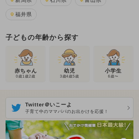
新潟県
石川県
富山県
福井県
子どもの年齢から探す
幼児
赤ちゃん
小学生
3歳4歳5歳
0歳1歳2歳
6歳〜
Twitter＠いこーよ
子育て中のママパパのお出かけを応援！