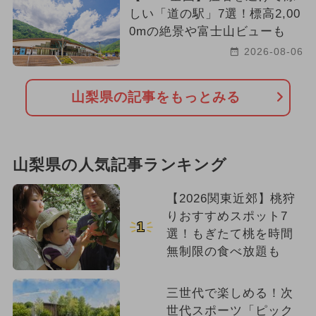
しい「道の駅」7選！標高2,00
0mの絶景や富士山ビューも
2026-08-06
山梨県の記事をもっとみる
山梨県の人気記事ランキング
【2026関東近郊】桃狩
りおすすめスポット7
1
選！もぎたて桃を時間
無制限の食べ放題も
三世代で楽しめる！次
世代スポーツ「ピック