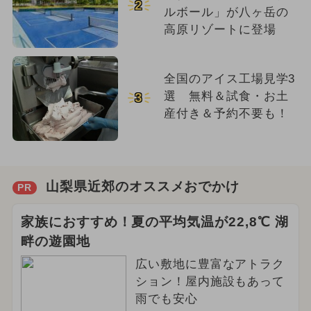
2
ルボール」が八ヶ岳の
高原リゾートに登場
全国のアイス工場見学3
選 無料＆試食・お土
3
産付き＆予約不要も！
山梨県近郊のオススメおでかけ
PR
家族におすすめ！夏の平均気温が22,8℃ 湖
畔の遊園地
広い敷地に豊富なアトラク
ション！屋内施設もあって
雨でも安心