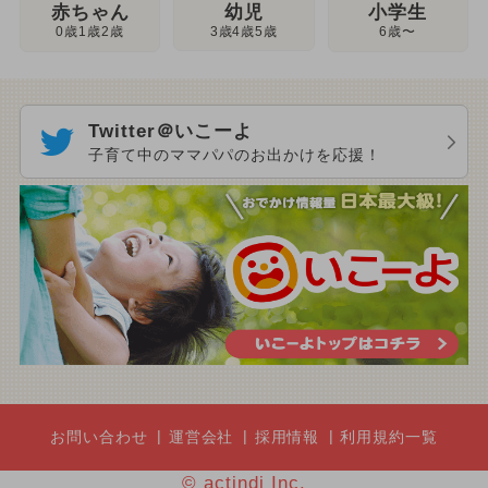
幼児
赤ちゃん
小学生
3歳4歳5歳
0歳1歳2歳
6歳〜
Twitter＠いこーよ
子育て中のママパパのお出かけを応援！
お問い合わせ
運営会社
採用情報
利用規約一覧
© actindi Inc.