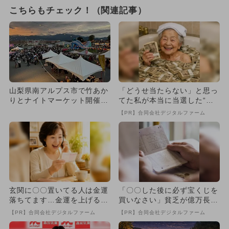
こちらもチェック！（関連記事）
山梨県南アルプス市で竹あか
「どうせ当たらない」と思っ
りとナイトマーケット開催
てた私が本当に当選した“買
入場無料で冬の夜を満喫
い方”がこれ
【PR】合同会社デジタルファーム
玄関に〇〇置いてる人は金運
「〇〇した後に必ず宝くじを
落ちてます…金運を上げる方
買いなさい」貧乏が億万長者
法とは
に
【PR】合同会社デジタルファーム
【PR】合同会社デジタルファーム