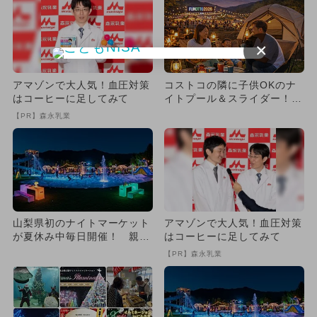
×
アマゾンで大人気！血圧対策
コストコの隣に子供OKのナ
はコーヒーに足してみて
イトプール＆スライダー！山
梨でナイトマーケットが連日
【PR】森永乳業
開...
山梨県初のナイトマーケット
アマゾンで大人気！血圧対策
が夏休み中毎日開催！ 親子
はコーヒーに足してみて
で夜のお祭り＆プールを満
【PR】森永乳業
喫！