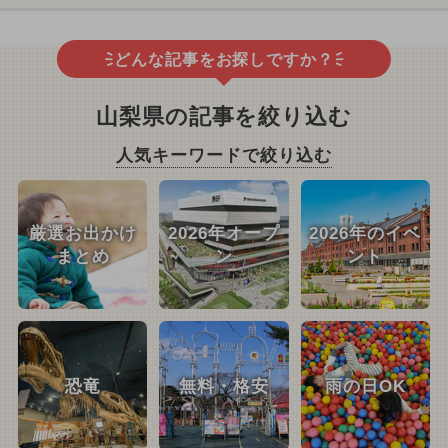
どんな記事をお探しですか？
山梨県の記事を絞り込む
人気キーワードで絞り込む
厳選お出かけ
2026年オープ
2026年のイベ
まとめ
ン
ント
恐竜
無料・格安
雨の日OK