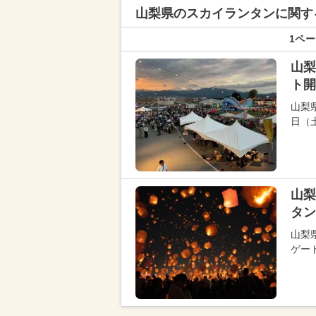
山梨県の
スカイランタンに関す
1ペー
山梨
ト開
山梨県
日（土
山梨
タン
山梨県
ゲー