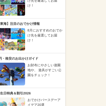
け先を厳選してお届
け！
東海】注目のおでかけ情報
8月におすすめのおでか
け先を厳選してお届
け！
円・格安のお出かけガイド
お財布にやさしい遊園
地や、 遊具がすごい公
園をチェック！
生日特典＆割引2026
おでかけバースデーア
イデア20選