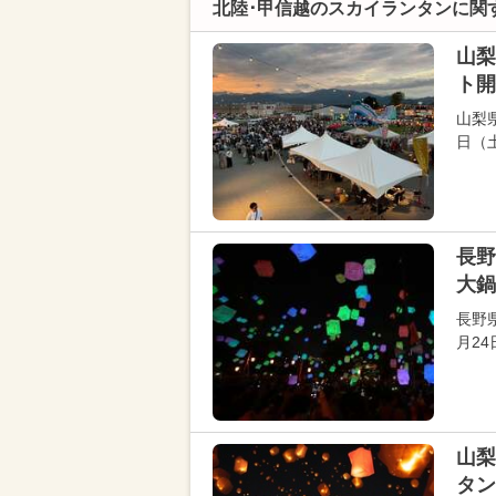
北陸･甲信越のスカイランタンに関
山梨
ト開
山梨県
日（土
長
大鍋
長野
月2
山梨
タン