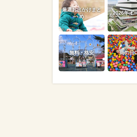
厳選お出かけまと
2026年オ
め
無料・格安
雨の日