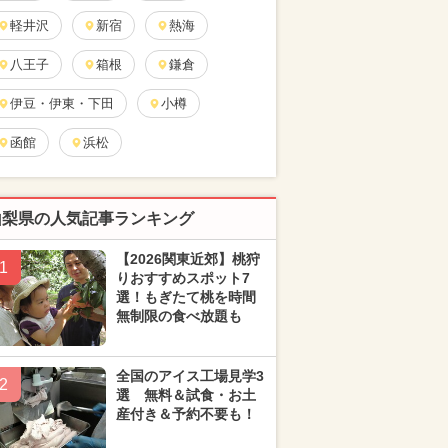
軽井沢
新宿
熱海
八王子
箱根
鎌倉
伊豆・伊東・下田
小樽
函館
浜松
山梨県の人気記事ランキング
【2026関東近郊】桃狩
1
りおすすめスポット7
選！もぎたて桃を時間
無制限の食べ放題も
全国のアイス工場見学3
2
選 無料＆試食・お土
産付き＆予約不要も！