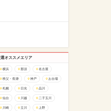
厳選オススメエリア
横浜
那須
名古屋
秩父・長瀞
神戸
お台場
札幌
日光
品川
仙台
川越
二子玉川
川崎
立川
上野