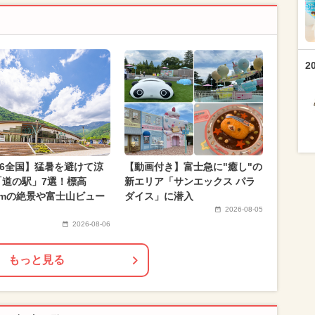
2
26全国】猛暑を避けて涼
【動画付き】富士急に"癒し"の
「道の駅」7選！標高
新エリア「サンエックス パラ
00mの絶景や富士山ビュー
ダイス」に潜入
2026-08-05
2026-08-06
もっと見る