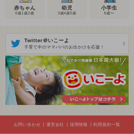
幼児
赤ちゃん
小学生
3歳4歳5歳
0歳1歳2歳
6歳〜
Twitter＠いこーよ
子育て中のママパパのお出かけを応援！
お問い合わせ
運営会社
採用情報
利用規約一覧