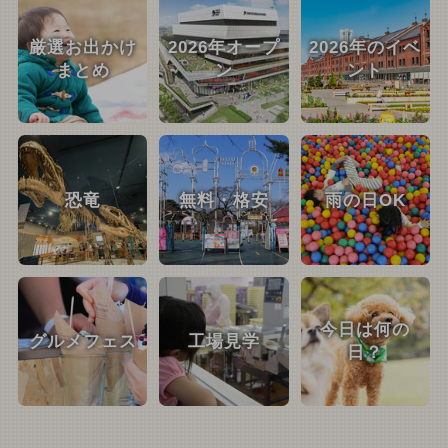
厳選お出かけ
2026年オープ
2026年のイベ
まとめ
ン
ント
恐竜
無料・格安
雨の日OK
今日は何の
グルメフェス
工場見学
日？