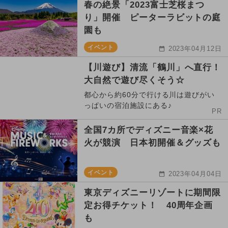
春の絶景「2023富士芝桜まつ
り」開催 ピーターラビットの庭
園も
イベント
2023年04月12日
【川遊び】清流「鶴川」へ直行！
大自然で遊び尽くそう☆
都心から約60分で行ける川は遊びがい
っぱいの宿泊施設にある♪
PR
全国7カ所でディズニー音楽×花
火が競演 日本初開催＆グッズも
イベント
2023年04月04日
東京ディズニーリゾートに期間限
定お得チケット！ 40周年企画
も