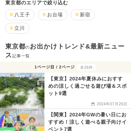
東京都のエリアで絞り込む
八王子
お台場
新宿
立川
東京都
お出かけトレンド&最新ニュー
の
ス
記事一覧
1ページ目 / 2ページ
全26件
【東京】2024年夏休みにおすす
めの涼しく過ごせる遊び場＆スポ
ット9選
2024年07月26日
【関東】2024年GWの暑い日にお
すすめ！涼しく遊べる親子向けイ
ベント7選