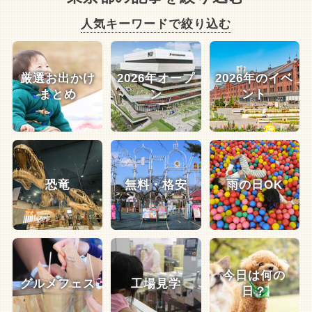
人気キーワードで絞り込む
厳選お出かけ
2026年オープ
2026年のイベ
まとめ
ン
ント
恐竜
無料・格安
雨の日OK
今日は何の
グルメフェス
工場見学
日？