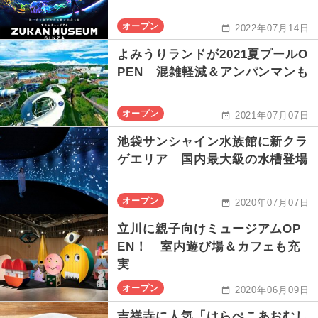
オープン
2022年07月14日
よみうりランドが2021夏プールO
PEN 混雑軽減＆アンパンマンも
オープン
2021年07月07日
池袋サンシャイン水族館に新クラ
ゲエリア 国内最大級の水槽登場
オープン
2020年07月07日
立川に親子向けミュージアムOP
EN！ 室内遊び場＆カフェも充
実
オープン
2020年06月09日
吉祥寺に人気「はらぺこあおむし