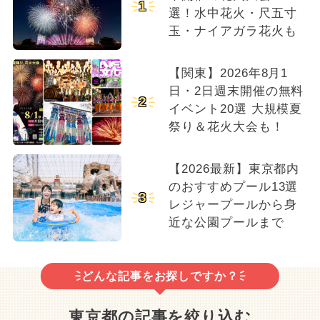
1
選！水中花火・尺五寸
玉・ナイアガラ花火も
【関東】2026年8月1
日・2日週末開催の無料
2
イベント20選 大規模夏
祭り＆花火大会も！
【2026最新】東京都内
のおすすめプール13選
3
レジャープールから身
近な公園プールまで
どんな記事をお探しですか？
東京都の記事を絞り込む