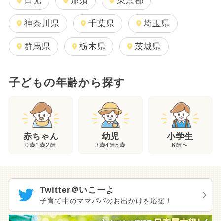
日光
那須
東京都
神奈川県
千葉県
埼玉県
群馬県
栃木県
茨城県
子どもの年齢から探す
幼児
赤ちゃん
小学生
3歳4歳5歳
0歳1歳2歳
6歳〜
Twitter＠いこーよ
子育て中のママパパのお出かけを応援！