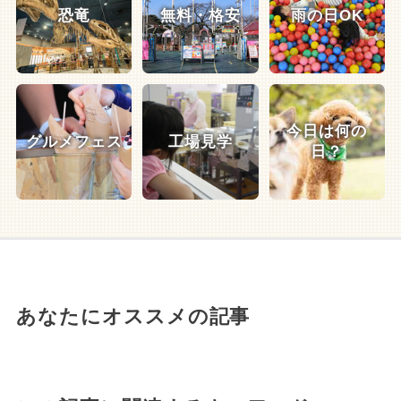
恐竜
無料・格安
雨の日OK
今日は何の
グルメフェス
工場見学
日？
あなたにオススメの記事