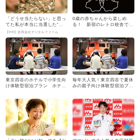
「どうせ当たらない」と思っ
0歳の赤ちゃんから楽しめ
てた私が本当に当選した“買
る！ 新宿のレトロ校舎で
い方”がこれ
「こわくな〜いオバケやし
【PR】合同会社デジタルファーム
き」開催
東京四谷のホテルで小学生向
毎年大人気！東京四谷で夏休
け体験型宿泊プラン ホテル
みの親子向け体験型宿泊プラ
の職業体験や周辺施設の提携
ン登場 ホテルの職業体験な
も
ど