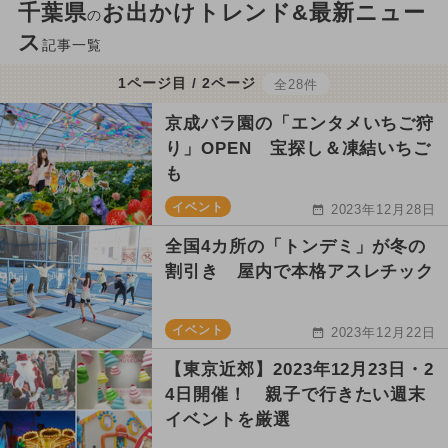
千葉県
お出かけトレンド&最新ニュー
の
ス
記事一覧
1ページ目 / 2ページ
全28件
京成バラ園の「エンタメいちご狩
り」OPEN 宝探し＆凍結いちご
も
イベント
2023年12月28日
全国4カ所の「トンデミ」が冬の
割引き 屋内で本格アスレチック
イベント
2023年12月22日
【東京近郊】2023年12月23日・2
4日開催！ 親子で行きたい週末
イベントを厳選