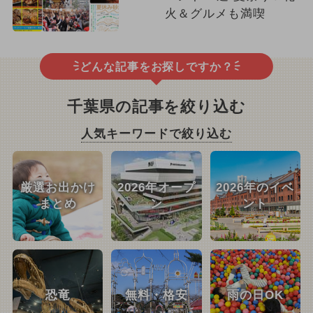
火＆グルメも満喫
どんな記事をお探しですか？
千葉県の記事を絞り込む
人気キーワードで絞り込む
厳選お出かけ
2026年オープ
2026年のイベ
まとめ
ン
ント
恐竜
無料・格安
雨の日OK