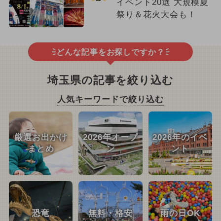
イベント20選 大規模夏
祭り＆花火大会も！
どんな記事をお探しですか？
埼玉県の記事を絞り込む
人気キーワードで絞り込む
厳選お出かけ
2026年オープ
2026年のイベ
まとめ
ン
ント
恐竜
無料・格安
雨の日OK