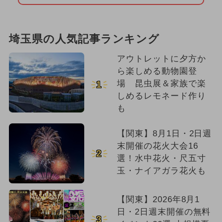
埼玉県の人気記事ランキング
アウトレットに夕方か
ら楽しめる動物園登
場 昆虫展＆家族で楽
1
しめるレモネード作り
も
【関東】8月1日・2日週
末開催の花火大会16
2
選！水中花火・尺五寸
玉・ナイアガラ花火も
【関東】2026年8月1
日・2日週末開催の無料
3