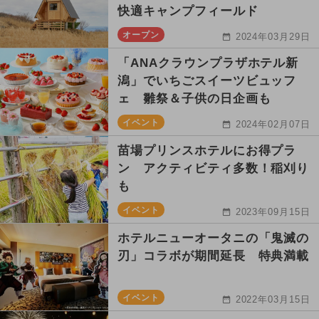
快適キャンプフィールド
オープン
2024年03月29日
「ANAクラウンプラザホテル新
潟」でいちごスイーツビュッフ
ェ 雛祭＆子供の日企画も
イベント
2024年02月07日
苗場プリンスホテルにお得プラ
ン アクティビティ多数！稲刈り
も
イベント
2023年09月15日
ホテルニューオータニの「鬼滅の
刃」コラボが期間延長 特典満載
イベント
2022年03月15日