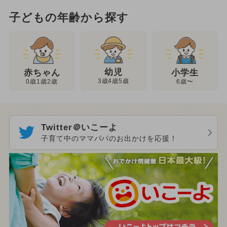
子どもの年齢から探す
幼児
赤ちゃん
小学生
3歳4歳5歳
0歳1歳2歳
6歳〜
Twitter＠いこーよ
子育て中のママパパのお出かけを応援！