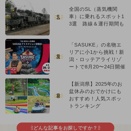
全国のSL（蒸気機関
車）に乗れるスポット1
1
3選 路線＆運行期間も
「SASUKE」の名物エ
リアに小1から挑戦！新
2
潟・ロッテアライリゾ
ートで8月20〜24日開催
【新潟県】2025年のお
盆休みのおでかけにも
3
おすすめ！人気スポッ
トランキング
どんな記事をお探しですか？