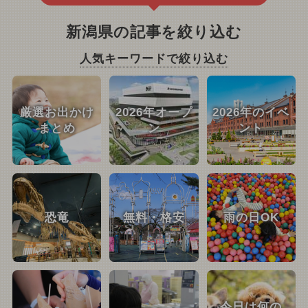
新潟県の記事を絞り込む
人気キーワードで絞り込む
厳選お出かけ
2026年オープ
2026年のイベ
まとめ
ン
ント
恐竜
無料・格安
雨の日OK
今日は何の