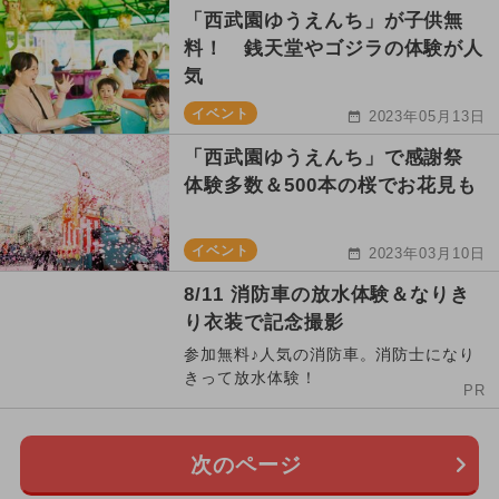
「西武園ゆうえんち」が子供無
料！ 銭天堂やゴジラの体験が人
気
イベント
2023年05月13日
「西武園ゆうえんち」で感謝祭
体験多数＆500本の桜でお花見も
イベント
2023年03月10日
8/11 消防車の放水体験＆なりき
り衣装で記念撮影
参加無料♪人気の消防車。消防士になり
きって放水体験！
PR
次のページ