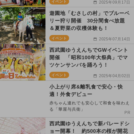
イベント
2025年09月17日
遊園地「むさしの村」でブルーベ
リー狩り開催 30分間食べ放題
＆夏野菜の収穫体験も！
イベント
2025年07月14日
西武園ゆうえんちでGWイベント
開催 「昭和100年大祭典」でマ
ツケンサンバを踊ろう！
イベント
2025年04月02日
小上がり席&離乳食で安心・快
適！外食デビュー
赤ちゃん連れでも安心して和食を味わえ
る「華屋与兵衛」
PR
西武園ゆうえんちで新パレードシ
ョー開幕！ 約500本の桜が開花