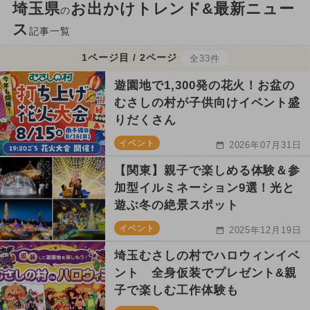
埼玉県
お出かけトレンド&最新ニュー
の
ス
記事一覧
1ページ目 / 2ページ
全33件
遊園地で1,300発の花火！お盆の
むさしの村が子供向けイベント盛
りだくさん
イベント
2026年07月31日
【関東】親子で楽しめる体験＆参
加型イルミネーション9選！光と
遊ぶ冬の絶景スポット
イベント
2025年12月19日
埼玉むさしの村でハロウィンイベ
ント 全身仮装でプレゼント&親
子で楽しむ工作体験も