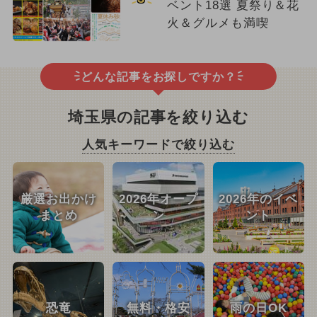
ベント18選 夏祭り＆花
火＆グルメも満喫
どんな記事をお探しですか？
埼玉県の記事を絞り込む
人気キーワードで絞り込む
厳選お出かけ
2026年オープ
2026年のイベ
まとめ
ン
ント
恐竜
無料・格安
雨の日OK