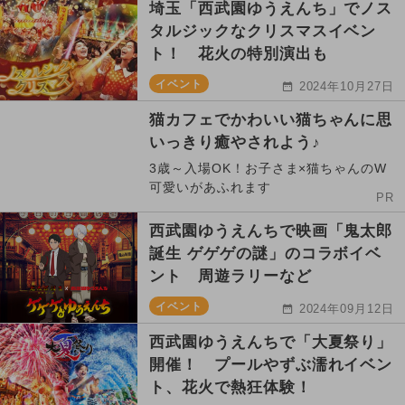
埼玉「西武園ゆうえんち」でノス
タルジックなクリスマスイベン
ト！ 花火の特別演出も
イベント
2024年10月27日
猫カフェでかわいい猫ちゃんに思
いっきり癒やされよう♪
3歳～入場OK！お子さま×猫ちゃんのW
可愛いがあふれます
PR
西武園ゆうえんちで映画「鬼太郎
誕生 ゲゲゲの謎」のコラボイベ
ント 周遊ラリーなど
イベント
2024年09月12日
西武園ゆうえんちで「大夏祭り」
開催！ プールやずぶ濡れイベン
ト、花火で熱狂体験！