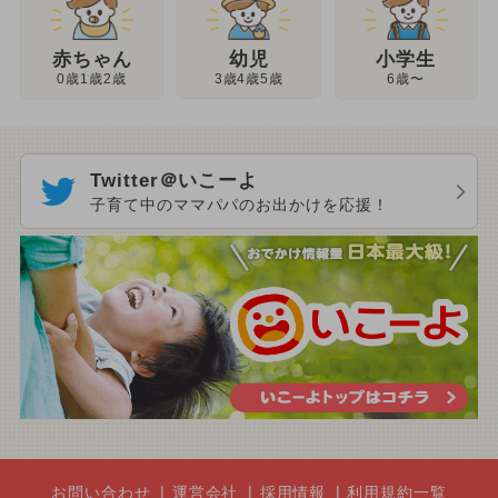
幼児
赤ちゃん
小学生
3歳4歳5歳
0歳1歳2歳
6歳〜
Twitter＠いこーよ
子育て中のママパパのお出かけを応援！
お問い合わせ
運営会社
採用情報
利用規約一覧