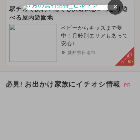
×
駅チカで便利！雨でも快適に思いっきり遊
べる屋内遊園地
ベビーからキッズまで夢
中！月齢別エリアもあって
安心♪
愛知県日進市
クーポン
必見! お出かけ家族にイチオシ情報
PR