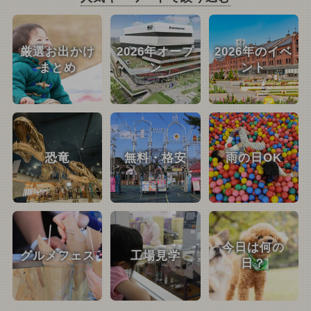
厳選お出かけ
2026年オープ
2026年のイベ
まとめ
ン
ント
恐竜
無料・格安
雨の日OK
今日は何の
グルメフェス
工場見学
日？