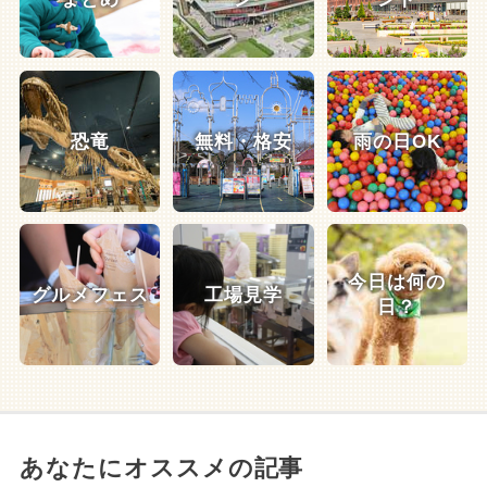
恐竜
無料・格安
雨の日OK
今日は何の
グルメフェス
工場見学
日？
あなたにオススメの記事