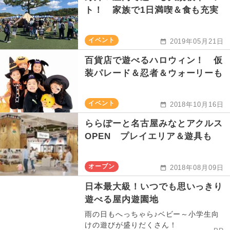
ト！ 家族で1日満喫＆食も充実
イベント
2019年05月21日
百貨店で遊べるハロウィン！ 仮
装パレード＆忍者＆ウォーリーも
イベント
2018年10月16日
ららぽーと名古屋みなとアクルス
OPEN プレイエリア＆遊具も
オープン
2018年08月09日
日本最大級！いつでも思いっきり
遊べる屋内遊園地
雨の日もへっちゃら♪ベビー～小学生向
けの遊びが盛りだくさん！