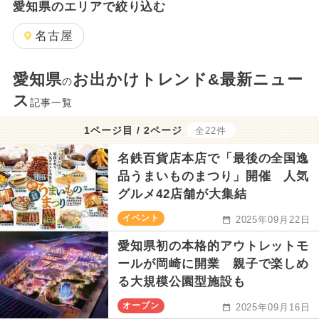
愛知県のエリアで絞り込む
名古屋
愛知県
お出かけトレンド&最新ニュー
の
ス
記事一覧
1ページ目 / 2ページ
全22件
名鉄百貨店本店で「最後の全国逸
品うまいものまつり」開催 人気
グルメ42店舗が大集結
イベント
2025年09月22日
愛知県初の本格的アウトレットモ
ールが岡崎に開業 親子で楽しめ
る大規模公園型施設も
オープン
2025年09月16日