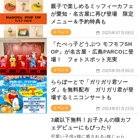
親子で楽しめるミッフィーカフェ
が愛知・名古屋に再び登場 限定
メニュー＆予約特典も
イベント
2025年07月08日
「たべっ子どうぶつ モフモフSH
OP」が名古屋・広島PARCOに登
場！ フォトスポット充実
イベント
2025年05月06日
ららぽーとで「ガリガリ君ソー
ダ」を無料配布 ガリガリ君が登
場するミニコンサートも
イベント
2024年07月22日
3歳以下無料！お子さんの猫カフ
ェデビューにもぴったり
可愛い子供×猫に癒される♪猫じゃら