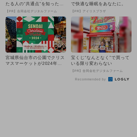
たる人の“共通点”を知っただ
で快適な睡眠をあなたに。
け
【PR】合同会社デジタルファーム
【PR】アイリスプラザ
宮城県仙台市の公園でクリス
宝くじ“なんとなく”で買って
マスマーケットが2024年も
いる限り変わらない
開催 東北最大級のツリー
【PR】合同会社デジタルファーム
登...
Recommended by