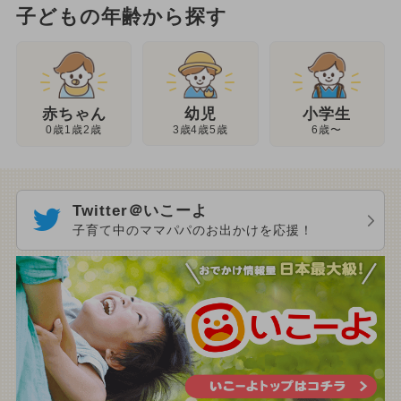
子どもの年齢から探す
幼児
赤ちゃん
小学生
3歳4歳5歳
0歳1歳2歳
6歳〜
Twitter＠いこーよ
子育て中のママパパのお出かけを応援！