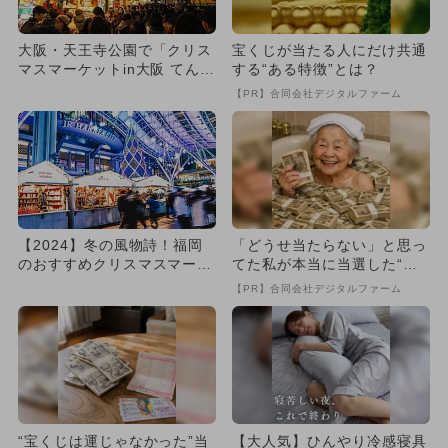
大阪・天王寺公園で「クリス
宝くじが当たる人にだけ共通
マスマーケットin大阪 てんし
する“ある特徴”とは？
ば 2024」開催 本場...
【PR】合同会社デジタルファーム
【2024】冬の風物詩！福岡
「どうせ当たらない」と思っ
のおすすめクリスマスマーケ
てた私が本当に当選した“買
ット5選 親子向け厳選
い方”がこれ
【PR】合同会社デジタルファーム
“宝くじは運じゃなかった”当
【大人気】ひんやり冷感寝具