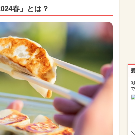
024春」とは？
3
で
＼