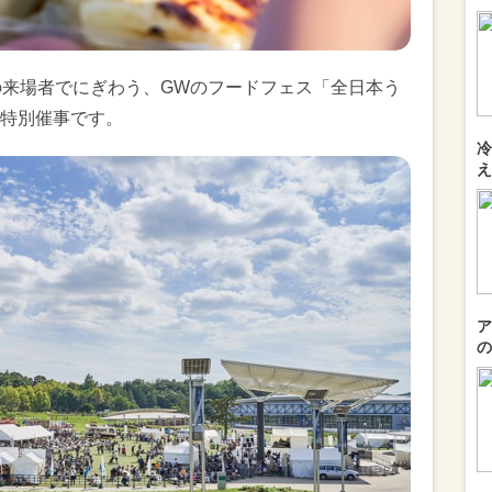
の来場者でにぎわう、GWのフードフェス「全日本う
特別催事です。
冷
え
ア
の