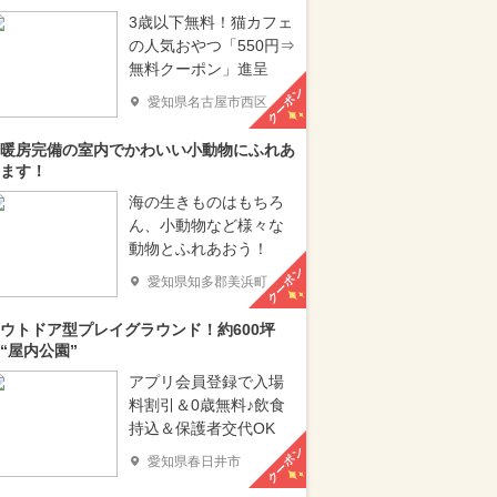
3歳以下無料！猫カフェ
の人気おやつ「550円⇒
無料クーポン」進呈
クーポン
愛知県名古屋市西区
暖房完備の室内でかわいい小動物にふれあ
ます！
海の生きものはもちろ
ん、小動物など様々な
動物とふれあおう！
クーポン
愛知県知多郡美浜町
ウトドア型プレイグラウンド！約600坪
“屋内公園”
アプリ会員登録で入場
料割引＆0歳無料♪飲食
持込＆保護者交代OK
クーポン
愛知県春日井市