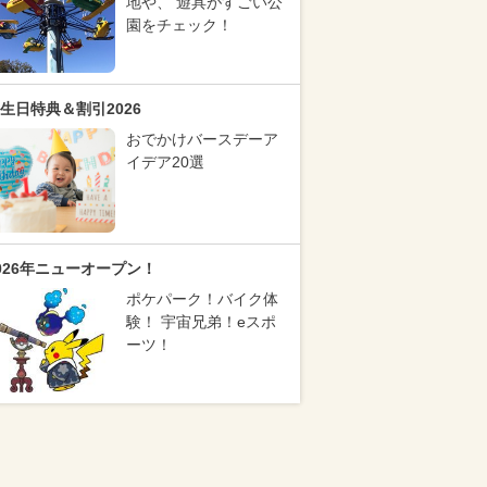
地や、 遊具がすごい公
園をチェック！
生日特典＆割引2026
おでかけバースデーア
イデア20選
026年ニューオープン！
ポケパーク！バイク体
験！ 宇宙兄弟！eスポ
ーツ！