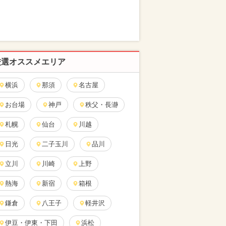
厳選オススメエリア
横浜
那須
名古屋
お台場
神戸
秩父・長瀞
札幌
仙台
川越
日光
二子玉川
品川
立川
川崎
上野
熱海
新宿
箱根
鎌倉
八王子
軽井沢
伊豆・伊東・下田
浜松