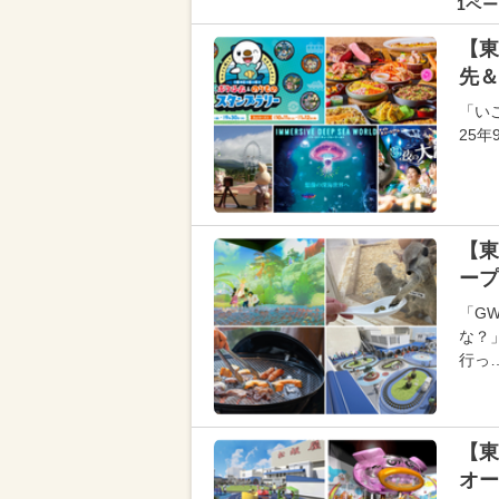
1ペー
【東
先＆
「い
25
【東
ープ
「G
な？
行っ
【東
オー