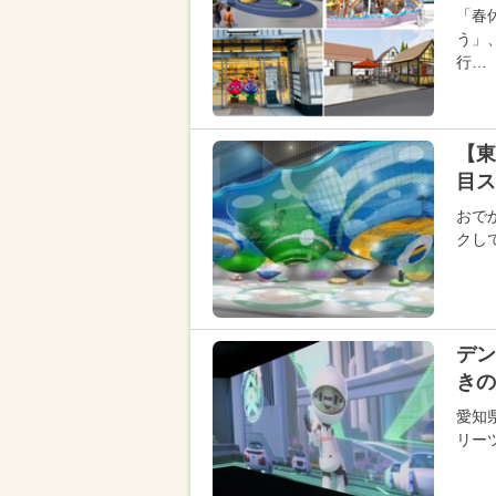
「春
う」
行…
【東
目ス
おで
クし
デン
きの
愛知
リー