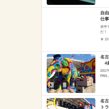
自由
仕事
水中
だ！
静
名古
4
201
PA
名古
トラ