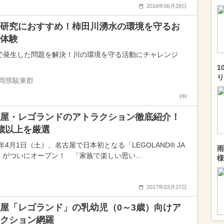
2018年06月28日
研究におすすめ！柿田川湧水の環境を守るお
体験
で発生した問題を解決！川の環境を守る活動にチャレンジ
1
り
岡県駿東郡
PR
屋・レゴランドのアトラクション徹底紹介！
歳以上を厳選
7年4月1日（土）、名古屋で日本初となる「LEGOLAND® JA
雨
N」がついにオープン！ 「家族で楽しい思い…
様
2017年03月27日
屋「レゴランド」の乳幼児（0～3歳）向けア
クション網羅