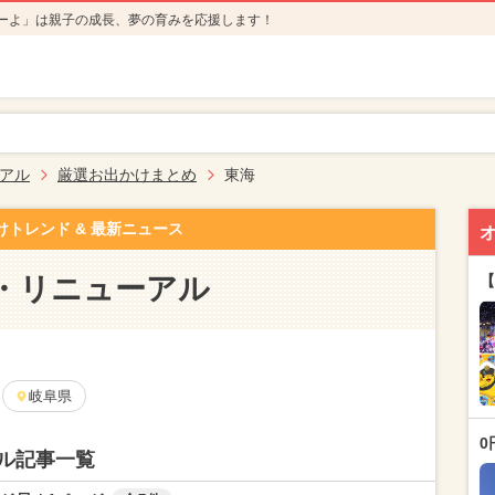
ーよ」は親子の成長、夢の育みを応援します！
アル
厳選お出かけまとめ
東海
けトレンド & 最新ニュース
・リニューアル
【
岐阜県
0
ル記事一覧