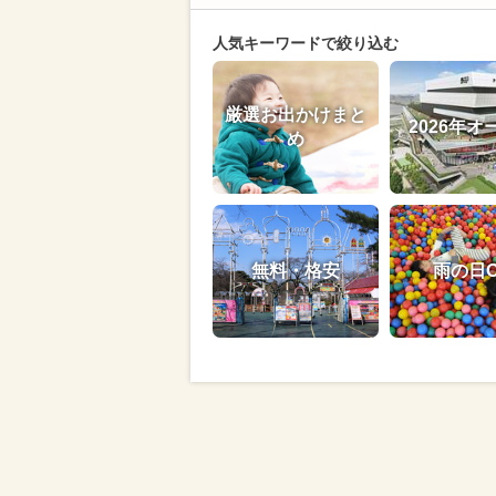
人気キーワードで絞り込む
厳選お出かけまと
2026年オ
め
無料・格安
雨の日