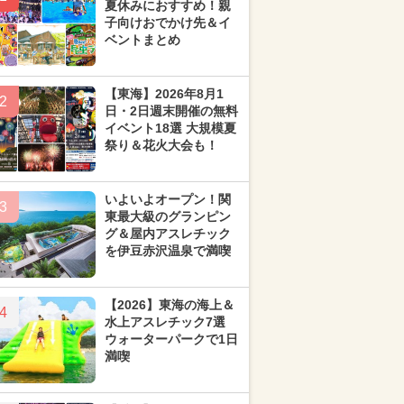
夏休みにおすすめ！親
子向けおでかけ先＆イ
ベントまとめ
【東海】2026年8月1
2
日・2日週末開催の無料
イベント18選 大規模夏
祭り＆花火大会も！
いよいよオープン！関
3
東最大級のグランピン
グ＆屋内アスレチック
を伊豆赤沢温泉で満喫
【2026】東海の海上＆
4
水上アスレチック7選
ウォーターパークで1日
満喫