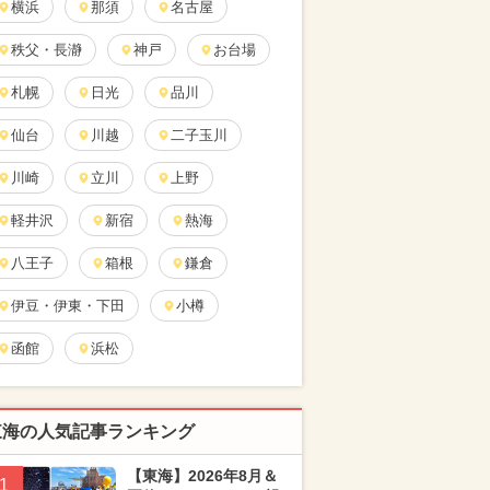
横浜
那須
名古屋
秩父・長瀞
神戸
お台場
札幌
日光
品川
仙台
川越
二子玉川
川崎
立川
上野
軽井沢
新宿
熱海
八王子
箱根
鎌倉
伊豆・伊東・下田
小樽
函館
浜松
東海の人気記事ランキング
【東海】2026年8月＆
1