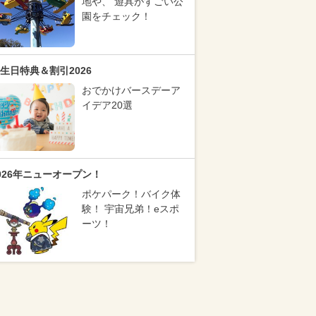
地や、 遊具がすごい公
園をチェック！
生日特典＆割引2026
おでかけバースデーア
イデア20選
026年ニューオープン！
ポケパーク！バイク体
験！ 宇宙兄弟！eスポ
ーツ！