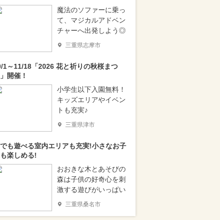
魔法のソファーに乗っ
て、マジカルアドベン
チャーへ出発しよう◎
三重県志摩市
0/1～11/18「2026 花と祈りの秋桜まつ
」開催！
小学生以下入園無料！
キッズエリアやイベン
トも充実♪
三重県津市
でも遊べる室内エリアも充実!小さなお子
も楽しめる!
おおきな木とあそびの
森は子供の好奇心を刺
激する遊びがいっぱい
三重県桑名市