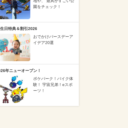
地や、 遊具がすごい公
園をチェック！
生日特典＆割引2026
おでかけバースデーア
イデア20選
026年ニューオープン！
ポケパーク！バイク体
験！ 宇宙兄弟！eスポ
ーツ！