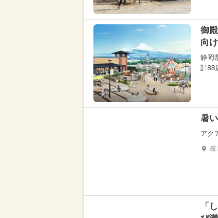
御殿
向け
静岡
計88
暑い
アク
岐
「し