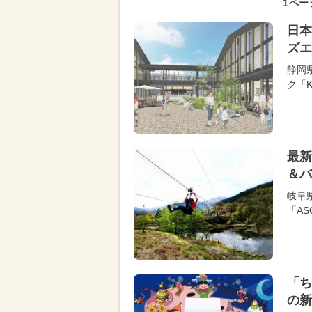
1ペー
日本
ズエ
静岡
ク「K
最新
＆バ
岐阜
「AS
「ち
の新