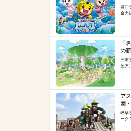
愛知
全天
「名
の新
三重
屋ア
アス
園・
岐阜
ーク 