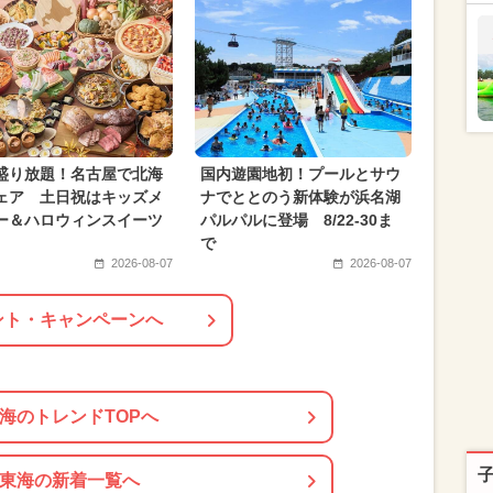
盛り放題！名古屋で北海
国内遊園地初！プールとサウ
ェア 土日祝はキッズメ
ナでととのう新体験が浜名湖
ー＆ハロウィンスイーツ
パルパルに登場 8/22-30ま
で
2026-08-07
2026-08-07
ント・キャンペーンへ
海のトレンドTOPへ
東海の新着一覧へ