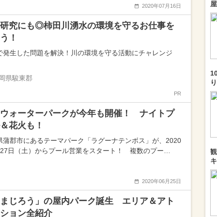
屋
2020年07月16日
研究にも◎柿田川湧水の環境を守るお仕事を
う！
で発生した問題を解決！川の環境を守る活動にチャレンジ
1
岡県駿東郡
り
PR
ウォーターパークが今年も開催！ ナイトプ
＆花火も！
県蒲郡市にあるテーマパーク「ラグーナテンボス」が、2020
月27日（土）からプール営業をスタート！ 複数のプー…
観
キ
2020年06月25日
まじろう」の屋内パーク誕生 エリア＆アト
ション全紹介