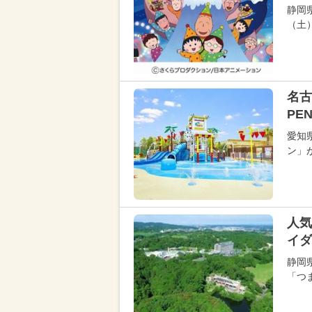
静岡
（土
名古
PE
愛知
ン」
人気
イダ
静岡
「つ