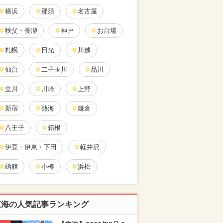
横浜
那須
名古屋
秩父・長瀞
神戸
お台場
札幌
日光
川越
仙台
二子玉川
品川
立川
川崎
上野
新宿
熱海
鎌倉
八王子
箱根
伊豆・伊東・下田
軽井沢
函館
小樽
浜松
東海の人気記事ランキング