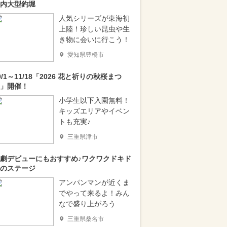
内大型釣堀
人気シリーズが東海初
上陸！珍しい昆虫や生
き物に会いに行こう！
愛知県豊橋市
0/1～11/18「2026 花と祈りの秋桜まつ
」開催！
小学生以下入園無料！
キッズエリアやイベン
トも充実♪
三重県津市
劇デビューにもおすすめ♪ワクワクドキド
のステージ
アンパンマンが近くま
でやって来るよ！みん
なで盛り上がろう
三重県桑名市