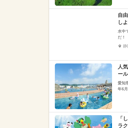
自由
しよ
水中
だ！
静
人気
ール
愛知
年6
「し
ラク