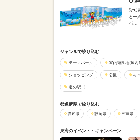
び満
愛知
と一
パ…
ジャンルで絞り込む
テーマパーク
室内遊園地(屋内
ショッピング
公園
キ
道の駅
都道府県で絞り込む
愛知県
静岡県
三重県
東海のイベント・キャンペーン