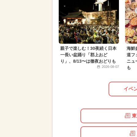
親子で楽しむ！30夜続く日本
海鮮
一長い盆踊り「郡上おど
道フ
り」、8/13〜は徹夜おどりも
ニュ
2026-08-07
も
イベ
東