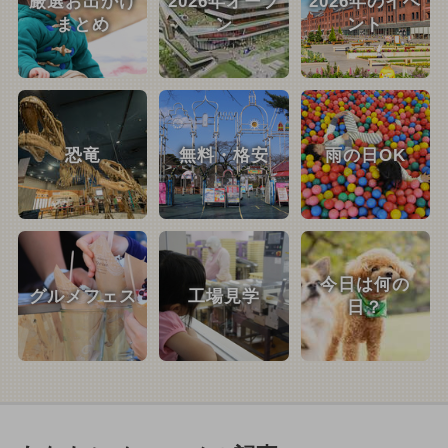
厳選お出かけ
2026年オープ
2026年のイベ
まとめ
ン
ント
恐竜
無料・格安
雨の日OK
今日は何の
グルメフェス
工場見学
日？