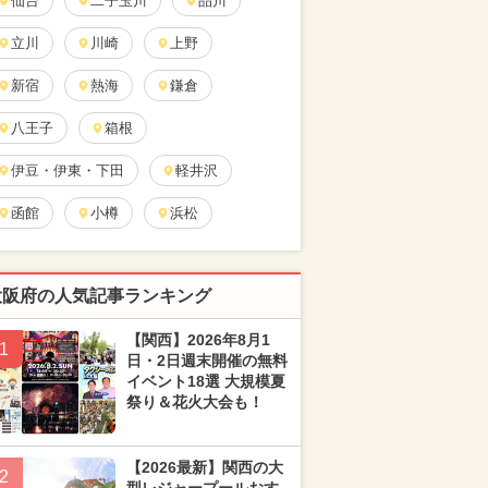
仙台
二子玉川
品川
立川
川崎
上野
新宿
熱海
鎌倉
八王子
箱根
伊豆・伊東・下田
軽井沢
函館
小樽
浜松
大阪府の人気記事ランキング
【関西】2026年8月1
1
日・2日週末開催の無料
イベント18選 大規模夏
祭り＆花火大会も！
【2026最新】関西の大
2