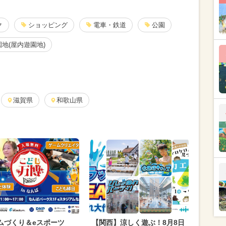
ク
ショッピング
電車・鉄道
公園
地(屋内遊園地)
滋賀県
和歌山県
ムづくり＆eスポーツ
【関西】涼しく遊ぶ！8月8日