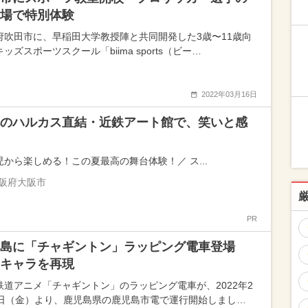
場で特別体験
府吹田市に、早稲田大学教授陣と共同開発した3歳〜11歳向
ッズスポーツスクール「biima sports（ビー…
2022年03月16日
のハルカス直結・近鉄アート館で、笑いと感
児から楽しめる！この夏最高の舞台体験！／ ス...
阪府大阪市
PR
児島に「チャギントン」ラッピング電車登場
キャラを再現
鉄道アニメ「チャギントン」のラッピング電車が、2022年2
5日（金）より、鹿児島県の鹿児島市電で運行開始しまし…