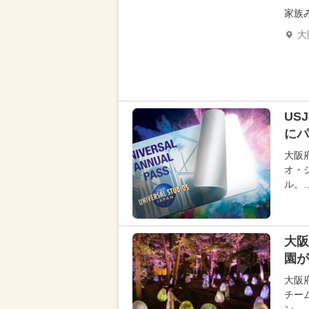
家族
大
US
にパ
大阪
オ・
ル。
大阪
園が
大阪
チー