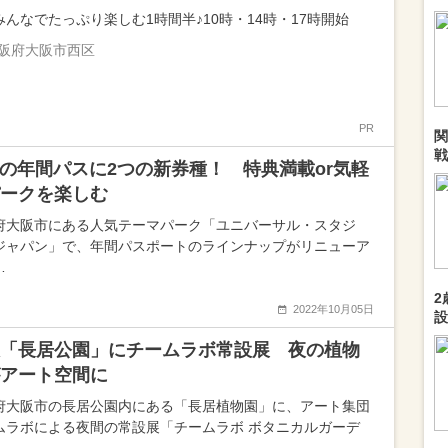
みんなでたっぷり楽しむ1時間半♪10時・14時・17時開始
阪府大阪市西区
PR
関
戦
Jの年間パスに2つの新券種！ 特典満載or気軽
ークを楽しむ
府大阪市にある人気テーマパーク「ユニバーサル・スタジ
ジャパン」で、年間パスポートのラインナップがリニューア
…
2
2022年10月05日
設
「長居公園」にチームラボ常設展 夜の植物
アート空間に
府大阪市の長居公園内にある「長居植物園」に、アート集団
ムラボによる夜間の常設展「チームラボ ボタニカルガーデ