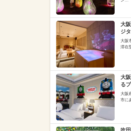
ン…
大阪
ジタ
大阪
滞在
大阪
るプ
大阪
市に
吹田