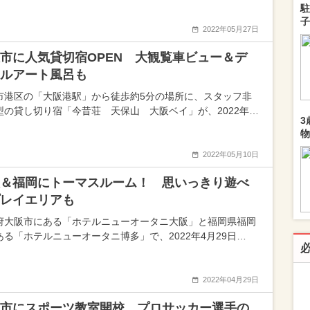
駐
子
2022年05月27日
市に人気貸切宿OPEN 大観覧車ビュー＆デ
ルアート風呂も
市港区の「大阪港駅」から徒歩約5分の場所に、スタッフ非
型の貸し切り宿「今昔荘 天保山 大阪ベイ」が、2022年…
3
物
2022年05月10日
＆福岡にトーマスルーム！ 思いっきり遊べ
レイエリアも
府大阪市にある「ホテルニューオータニ大阪」と福岡県福岡
ある「ホテルニューオータニ博多」で、2022年4月29日…
2022年04月29日
市にスポーツ教室開校 プロサッカー選手の