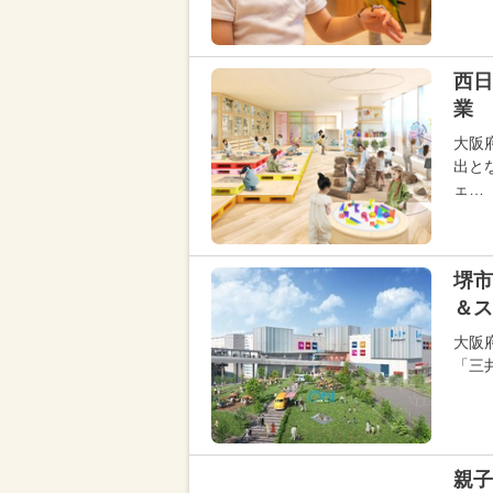
西日
業 
大阪
出と
ェ…
堺市
＆ス
大阪
「三
親子