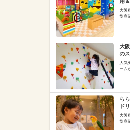
用＆
大阪
型商
大阪
のス
人気
ーム
らら
ドリ
大阪
型商