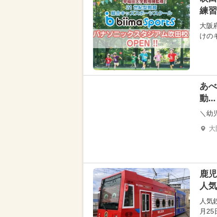
練習
大阪
けのキ
あべ
動...
＼幼
大
鹿
人気
人気
月2