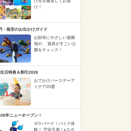
け先を厳選してお届
け！
円・格安のお出かけガイド
お財布にやさしい遊園
地や、 遊具がすごい公
園をチェック！
生日特典＆割引2026
おでかけバースデーア
イデア20選
026年ニューオープン！
ポケパーク！バイク体
験！ 宇宙兄弟！eスポ