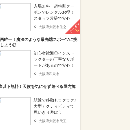
入場無料！超特割クー
ポンでレンタルお得！
スタッフ常駐で安心
クーポン
大阪府大阪市住之江区
西唯一！魔法のような最先端スポーツに挑
しよう◎
初心者歓迎◎インスト
ラクターの丁寧なサポ
ートがあるので安心！
大阪府和泉市
歳以下無料！天候を気にせず遊べる屋内施
駅近で移動もラクラク♪
大型アクティビティで
思いきり遊ぼう
大阪府大阪市天王寺区