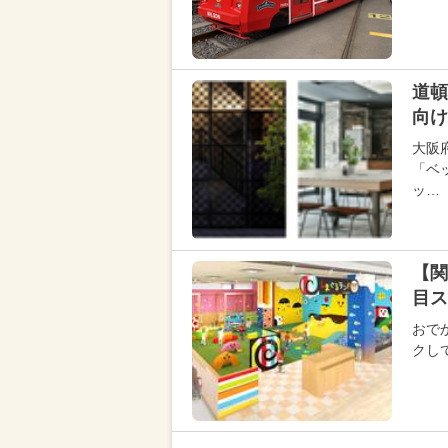
道頓
向け
大阪
「ベ
ッ…
【関
目ス
おで
クし