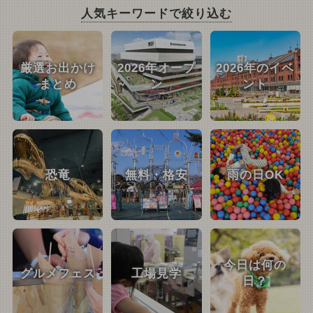
人気キーワードで絞り込む
厳選お出かけ
2026年オープ
2026年のイベ
まとめ
ン
ント
恐竜
無料・格安
雨の日OK
今日は何の
グルメフェス
工場見学
日？