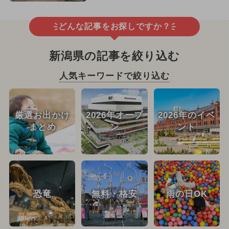
どんな記事をお探しですか？
新潟県の記事を絞り込む
人気キーワードで絞り込む
厳選お出かけ
2026年オープ
2026年のイベ
まとめ
ン
ント
恐竜
無料・格安
雨の日OK