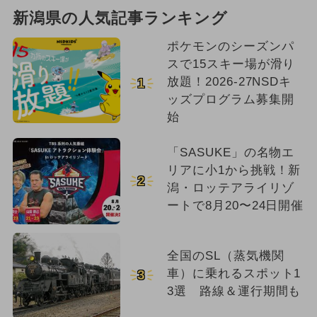
新潟県の人気記事ランキング
ポケモンのシーズンパ
スで15スキー場が滑り
放題！2026-27NSDキ
1
ッズプログラム募集開
始
「SASUKE」の名物エ
リアに小1から挑戦！新
2
潟・ロッテアライリゾ
ートで8月20〜24日開催
全国のSL（蒸気機関
車）に乗れるスポット1
3
3選 路線＆運行期間も