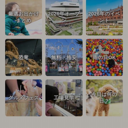
厳選お出かけ
2026年オープ
2026年のイベ
まとめ
ン
ント
恐竜
無料・格安
雨の日OK
今日は何の
グルメフェス
工場見学
日？