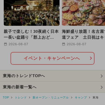
空港・飛行機
電車・鉄道
海水浴
美術館
牧場
キッズカフェ・親子カフェ
科学館
親子で楽しむ！30夜続く日本
海鮮盛り放題！名古屋
一長い盆踊り「郡上おど
道フェア 土日祝はキ
り」、8/13〜は徹夜おどりも
ニュー＆ハロウィンス
2026-08-07
2026-08-07
も
イベント・キャンペーンへ
東海のトレンドTOPへ
東海の新着一覧へ
TOP
トレンド
新オープン・リニューアル
キャンプ
東海