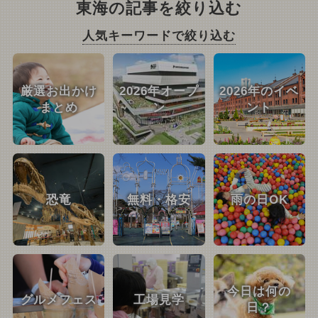
東海の記事を絞り込む
人気キーワードで絞り込む
厳選お出かけ
2026年オープ
2026年のイベ
まとめ
ン
ント
恐竜
無料・格安
雨の日OK
今日は何の
グルメフェス
工場見学
日？