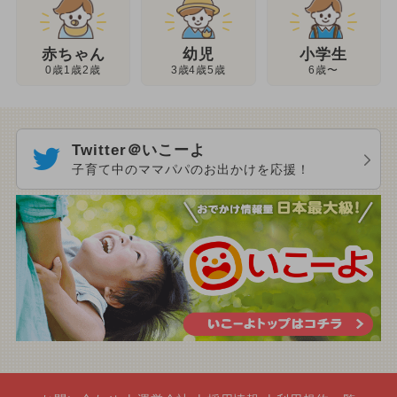
幼児
赤ちゃん
小学生
3歳4歳5歳
0歳1歳2歳
6歳〜
Twitter＠いこーよ
子育て中のママパパのお出かけを応援！