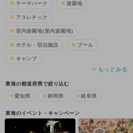
テーマパーク
遊園地
アスレチック
室内遊園地(屋内遊園地)
ホテル・宿泊施設
プール
キャンプ
BBQ(バーベキュー)
公園
東海の都道府県で絞り込む
ショッピング
工場見学
愛知県
静岡県
岐阜県
水族館
博物館
スキー場
東海のイベント・キャンペーン
温泉・スパ
動物園
道の駅