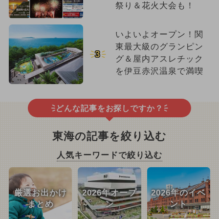
祭り＆花火大会も！
いよいよオープン！関
東最大級のグランピン
3
グ＆屋内アスレチック
を伊豆赤沢温泉で満喫
どんな記事をお探しですか？
東海の記事を絞り込む
人気キーワードで絞り込む
厳選お出かけ
2026年オープ
2026年のイベ
まとめ
ン
ント