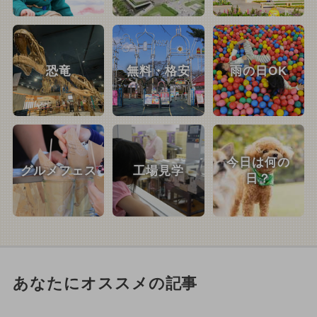
恐竜
無料・格安
雨の日OK
今日は何の
グルメフェス
工場見学
日？
あなたにオススメの記事