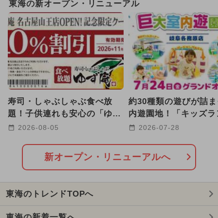
東海の新オープン・リニューアル
2026年1月のイベント
2025年3月のイベント
2024年12月のイベント
2025年10月のイベント
寿司・しゃぶしゃぶ食べ放
約30種類の遊びが詰
2024年7月のイベント
題！子供連れも安心の「ゆず
内遊園地！「キッズラ
庵 名古屋山王店」が新オー
US岐阜各務原店」が
2026-08-05
2026-07-28
2026年8月のイベント
プン
プン
2025年8月のイベント
新オープン・リニューアルへ
2026年7月のイベント
東海のトレンドTOPへ
2024年11月のイベント
東海の新着一覧へ