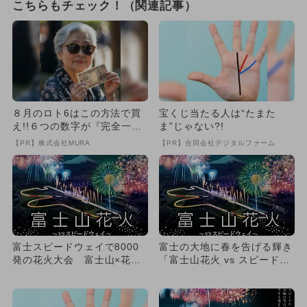
こちらもチェック！（関連記事）
８月のロト6はこの方法で買
宝くじ当たる人は“たまた
え!!６つの数字が『完全一
ま”じゃない?!
致』する方法
【PR】株式会社MURA
【PR】合同会社デジタルファーム
富士スピードウェイで8000
富士の大地に春を告げる輝き
発の花火大会 富士山×花火×
「富士山花火 vs スピードウ
車が共演
ェイ 2024」で壮大...