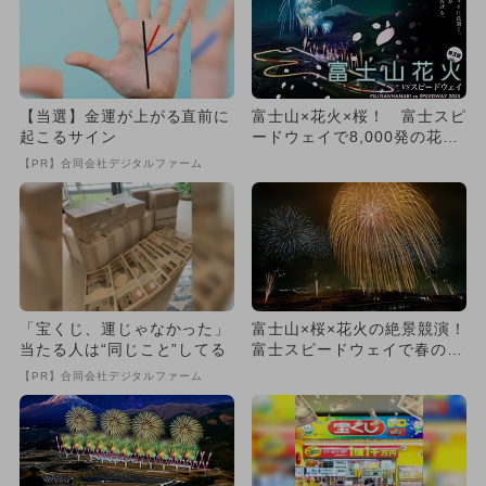
【当選】金運が上がる直前に
富士山×花火×桜！ 富士スピ
起こるサイン
ードウェイで8,000発の花火
とモータースポーツが競...
【PR】合同会社デジタルファーム
「宝くじ、運じゃなかった」
富士山×桜×花火の絶景競演！
当たる人は“同じこと”してる
富士スピードウェイで春の花
火大会 奇跡の大輪2尺玉も
【PR】合同会社デジタルファーム