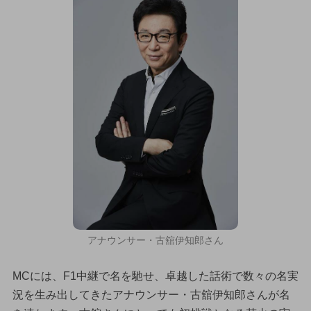
アナウンサー・古舘伊知郎さん
MCには、F1中継で名を馳せ、卓越した話術で数々の名実
況を生み出してきたアナウンサー・古舘伊知郎さんが名