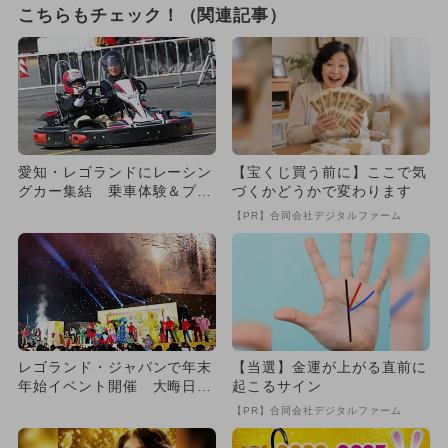
こちらもチェック！（関連記事）
愛知・レゴランドにレーシン
【宝くじ買う前に】ここで気
グカー集結 乗車体験＆プレ
づくかどうかで変わります
ゼントも
【PR】合同会社デジタルファーム
レゴランド・ジャパンで年末
【当選】金運が上がる直前に
年始イベント開催 大晦日に
起こるサイン
一足早いキッズ新年を迎えよ
【PR】合同会社デジタルファーム
う