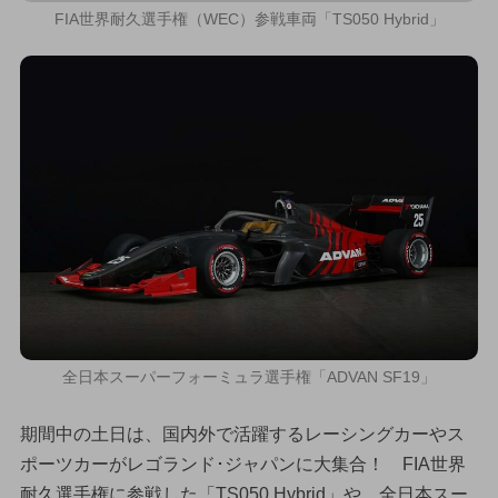
FIA世界耐久選手権（WEC）参戦車両「TS050 Hybrid」
全日本スーパーフォーミュラ選手権「ADVAN SF19」
期間中の土日は、国内外で活躍するレーシングカーやス
ポーツカーがレゴランド･ジャパンに大集合！ FIA世界
耐久選手権に参戦した「TS050 Hybrid」や、全日本スー