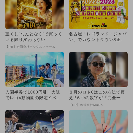
宝くじ“なんとなく”で買って
名古屋「レゴランド・ジャパ
いる限り変わらない
ン」でカウントダウン&正月
イベント
【PR】合同会社デジタルファーム
入園半券で1000円引！大阪
８月のロト6はこの方法で買
でレゴ×動物園の限定イベン
え!!６つの数字が『完全一
ト 吉本芸人すっちーも登場
致』する方法
【PR】株式会社MURA