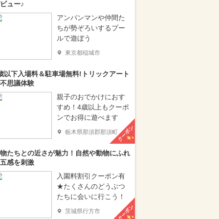
ビュー♪
アンパンマンや仲間た
ちが勢ぞろいするプー
ルで遊ぼう
東京都稲城市
歳以下入場料＆駐車場無料!トリックアート
不思議体験
親子のおでかけにおす
すめ！4歳以上もクーポ
ンでお得に遊べます
クーポン
栃木県那須郡那須町
物たちとの近さが魅力！自然や動物にふれ
五感を刺激
入園料割引クーポン有
★たくさんのどうぶつ
たちに会いに行こう！
クーポン
茨城県行方市