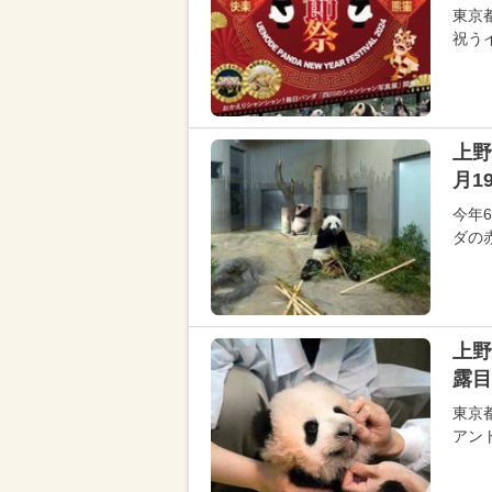
東京
祝うイ
上野
月1
今年
ダの
上野
露目
東京
アン