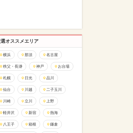
厳選オススメエリア
横浜
那須
名古屋
秩父・長瀞
神戸
お台場
札幌
日光
品川
仙台
川越
二子玉川
川崎
立川
上野
軽井沢
新宿
熱海
八王子
箱根
鎌倉