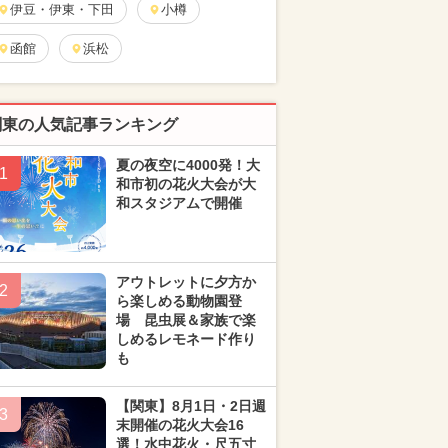
伊豆・伊東・下田
小樽
函館
浜松
関東の人気記事ランキング
夏の夜空に4000発！大
1
和市初の花火大会が大
和スタジアムで開催
アウトレットに夕方か
2
ら楽しめる動物園登
場 昆虫展＆家族で楽
しめるレモネード作り
も
【関東】8月1日・2日週
3
末開催の花火大会16
選！水中花火・尺五寸