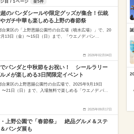
ジ目 / 1ページ
全5件
種超のパンダシールや限定グッズが集合！伝統
やガチ中華も楽しめる上野の春節祭
都台東区の「上野恩賜公園竹の台広場（噴水広場）」で、20
誕
年2月13日（金）〜15日（日）まで、「ウエノデ.パン…
2026年02月04日
でパンダと中秋節をお祝い！ シールラリー
2
ルメが楽しめる3日間限定イベント
都台東区の上野恩賜公園竹の台広場で、2025年9月19日
）〜21日（日）まで、入場無料で楽しめる「ウエノデ.パ…
2025年09月17日
・上野公園で「春節祭」 絶品グルメ＆ステ
＆パンダ展も