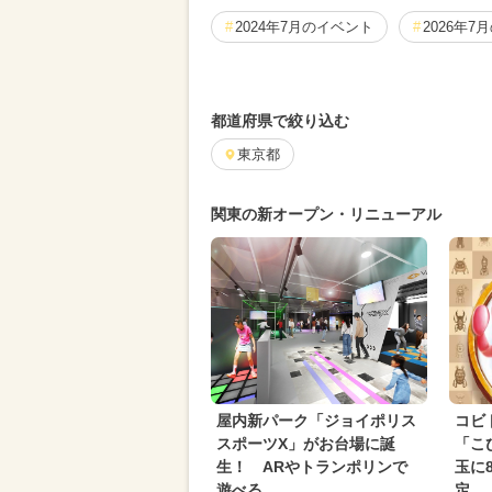
2024年7月のイベント
2026年7
2025年10月のイベント
2024年
都道府県で絞り込む
2025年8月のイベント
2024年5
東京都
ワークショップ
2024年8月のイ
関東の新オープン・リニューアル
2026年3月のイベント
イルミネ
2026年5月のイベント
2025年9
2025年7月のイベント
2026年4
2025年5月のイベント
2025年1
夏休み（日帰り）
2026年6月の
屋内新パーク「ジョイポリス
コビ
2024年2月のイベント
2024年6
スポーツX」がお台場に誕
「こ
生！ ARやトランポリンで
玉に
遊べる
定