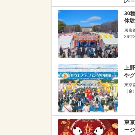
1ペー
30
体験
東京
26
上野
やグ
東京
（金
東京
ージ