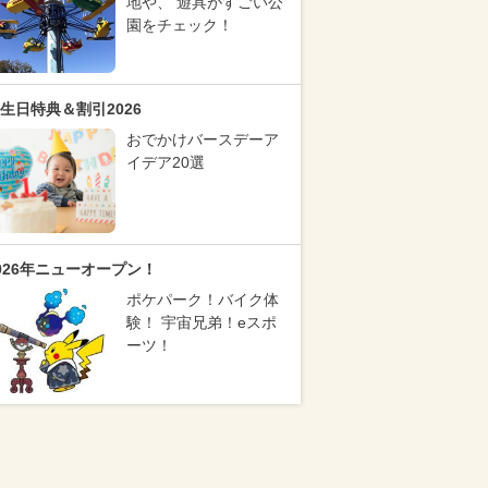
地や、 遊具がすごい公
園をチェック！
生日特典＆割引2026
おでかけバースデーア
イデア20選
026年ニューオープン！
ポケパーク！バイク体
験！ 宇宙兄弟！eスポ
ーツ！