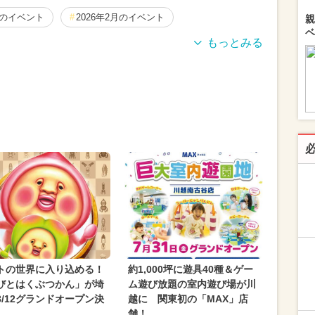
月のイベント
2026年2月のイベント
親
ベ
3月のイベント
2024年4月のイベント
クリスマス
月のイベント
2025年3月のイベント
ベント
2024年11月のイベント
ーション
2024年12月のイベント
月のイベント
2024年9月のイベント
月のイベント
2024年10月のイベント
月のイベント
2025年2月のイベント
イベント
2025年4月のイベント
トの世界に入り込める！
約1,000坪に遊具40種＆ゲー
月のイベント
春休み
冬休み
アート
びとはくぶつかん」が埼
ム遊び放題の室内遊び場が川
8/12グランドオープン決
越に 関東初の「MAX」店
舗！