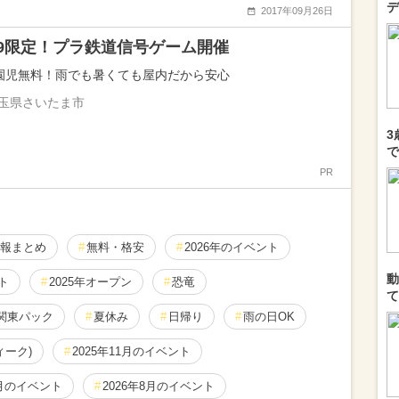
デ
2017年09月26日
8-9限定！プラ鉄道信号ゲーム開催
園児無料！雨でも暑くても屋内だから安心
玉県さいたま市
3
で
PR
報まとめ
無料・格安
2026年のイベント
動
ト
2025年オープン
恐竜
て
関東パック
夏休み
日帰り
雨の日OK
ィーク)
2025年11月のイベント
2月のイベント
2026年8月のイベント