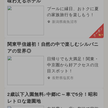
味わえるホテル
夏休み（日帰り）
プールに縁日、おトクに夏
2024年10月のイベント
の家族旅行を楽しもう！
新潟県南魚沼市
2026年5月のイベント
クーポン
2024年6月のイベント
関東甲信越初！自然の中で楽しむシルバニ
2024年11月のイベント
アの世界◎
2025年1月のイベント
日帰りでも大満足！関東・
中京圏から好アクセスの注
2026年9月のイベント
目スポット！
長野県塩尻市
2024年12月のイベント
絶景
雪遊び
冬休み
雨の日OK
2歳以下入園無料♪中郷IC～車で5分！昭和
レトロな遊園地
2024年3月のイベント