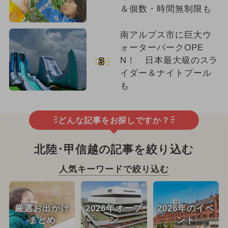
＆個数・時間無制限も
南アルプス市に巨大ウ
ォーターパークOPE
N！ 日本最大級のスラ
3
イダー＆ナイトプール
も
どんな記事をお探しですか？
北陸･甲信越の記事を絞り込む
人気キーワードで絞り込む
厳選お出かけ
2026年オープ
2026年のイベ
まとめ
ン
ント