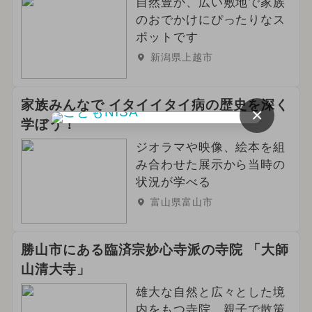
自然豊か、広い敷地で家族
2024年9月のイベント
花火
のおでかけにぴったりなス
ポットです
2025年6月のイベント
新潟県上越市
2026年3月のイベント
家族みんなで イタイイタイ病の歴史を深く
×
イルミネーション
スポーツ
学ぼう！
ジオラマや映像、絵本を組
2026年2月のイベント
み合わせた展示から当時の
2024年2月のイベント
春休み
状況が学べる
富山県富山市
勝山市にある臨済宗妙心寺派の寺院 「大師
山清大寺」
雄大な自然と広々とした境
内をもつ寺院。親子で散策