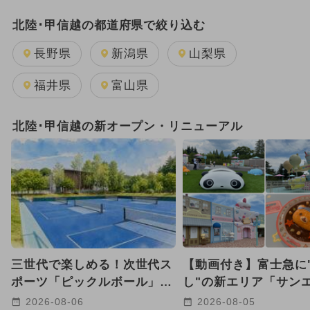
夏休み
日帰り
北陸･甲信越の都道府県で絞り込む
2025年8月のイベント
長野県
新潟県
山梨県
GW(ゴールデンウィーク)
福井県
富山県
2026年7月のイベント
北陸･甲信越の新オープン・リニューアル
2024年7月のイベント
2025年7月のイベント
2025年10月のイベント
2026年8月のイベント
三世代で楽しめる！次世代ス
【動画付き】富士急に
2025年9月のイベント
ポーツ「ピックルボール」が
し"の新エリア「サン
八ヶ岳の高原リゾートに登場
ス パラダイス」に潜
2026-08-06
2026-08-05
2024年8月のイベント