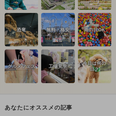
恐竜
無料・格安
雨の日OK
今日は何の
グルメフェス
工場見学
日？
あなたにオススメの記事