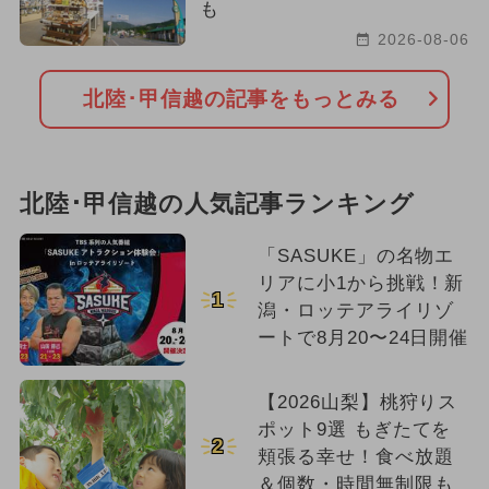
も
2026-08-06
北陸･甲信越の記事をもっとみる
北陸･甲信越の人気記事ランキング
「SASUKE」の名物エ
リアに小1から挑戦！新
1
潟・ロッテアライリゾ
ートで8月20〜24日開催
【2026山梨】桃狩りス
ポット9選 もぎたてを
2
頬張る幸せ！食べ放題
＆個数・時間無制限も