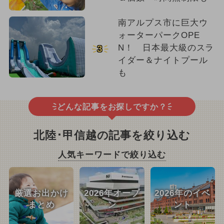
南アルプス市に巨大ウ
ォーターパークOPE
N！ 日本最大級のスラ
3
イダー＆ナイトプール
も
どんな記事をお探しですか？
北陸･甲信越の記事を絞り込む
人気キーワードで絞り込む
厳選お出かけ
2026年オープ
2026年のイベ
まとめ
ン
ント