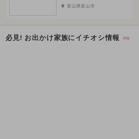
富山県富山市
2025年6月のイベント
2026年3月のイベント
必見! お出かけ家族にイチオシ情報
PR
イルミネーション
スポーツ
2026年2月のイベント
2024年2月のイベント
春休み