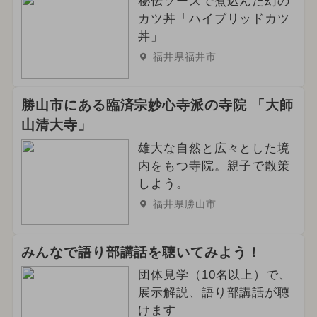
秘伝ソースで煮込んだ幻の
2024年10月のイベント
カツ丼「ハイブリッドカツ
丼」
2026年5月のイベント
福井県福井市
2026年9月のイベント
勝山市にある臨済宗妙心寺派の寺院 「大師
2024年6月のイベント
山清大寺」
2024年11月のイベント
雄大な自然と広々とした境
内をもつ寺院。親子で散策
2025年1月のイベント
しよう。
福井県勝山市
2024年12月のイベント
絶景
雪遊び
冬休み
雨の日OK
みんなで語り部講話を聴いてみよう！
団体見学（10名以上）で、
2024年3月のイベント
展示解説、語り部講話が聴
けます
2024年9月のイベント
花火