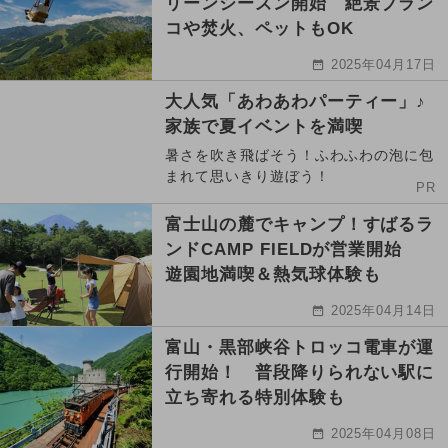
リーンシーズン開始 絶景ブラン
コや焚火、ペットもOK
2025年04月17日
大人気「あわあわパーティー」♪
家族で夏イベントを満喫
暑さを吹き飛ばそう！ふわふわの泡に包
まれて思いきり遊ぼう！
PR
富士山の麓でキャンプ！すばるラ
ンドCAMP FIELDが営業開始
遊園地満喫＆熱気球体験も
2025年04月14日
富山・黒部峡谷トロッコ電車が運
行開始！ 普段降りられない駅に
立ち寄れる特別体験も
2025年04月08日