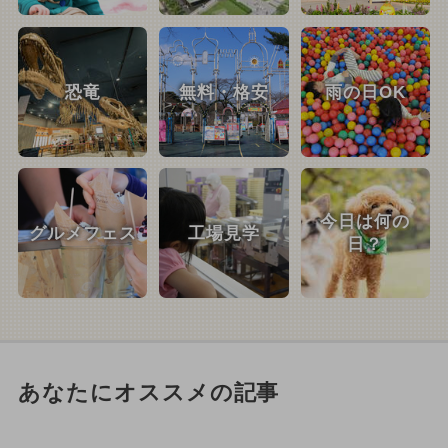
恐竜
無料・格安
雨の日OK
今日は何の
グルメフェス
工場見学
日？
あなたにオススメの記事