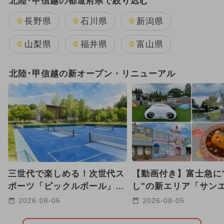
北陸･甲信越の都道府県で絞り込む
2025年8月のイベント
長野県
石川県
新潟県
GW(ゴールデンウィーク)
山梨県
福井県
富山県
2026年7月のイベント
北陸･甲信越の新オープン・リニューアル
2024年7月のイベント
2025年7月のイベント
2025年10月のイベント
2026年8月のイベント
三世代で楽しめる！次世代ス
【動画付き】富士急に
2025年9月のイベント
ポーツ「ピックルボール」が
し"の新エリア「サン
八ヶ岳の高原リゾートに登場
ス パラダイス」に潜
2026-08-06
2026-08-05
2024年8月のイベント