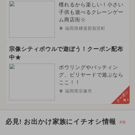
穫れるから楽しい！小さい
夏休み（日帰り）
子供も遊べるクレーンゲー
ご当地グルメ・限定メニュー
ム商店街☆
福岡県糟屋郡新宮町
2024年1月のイベント
グルメフェス
2026年9月のイベント
アート
宗像シティボウルで遊ぼう！クーポン配布
中★
ボウリングやバッティン
グ、ビリヤードで遊ぶなら
ここ！！
福岡県宗像市
クーポン
必見! お出かけ家族にイチオシ情報
PR