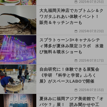
2025年07月25日
大丸福岡天神店でカブトムシ＆ク
ワガタふれあい体験イベント！
販売＆キッチンカーも
2025年07月23日
スプラトゥーン3×キャナルシテ
ィ博多が夏休み限定コラボ 水遊
び無料＆噴水ショーも
2025年07月17日
自由研究に！体験できる展覧会
《学研 『科学と学習』ふろく
展》がスペースLABOで開催
2025年07月15日
夏休みに福岡アジア美術館で「オ
バケ？」展！ 読み聞かせや工