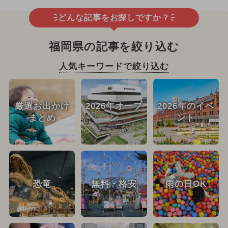
どんな記事をお探しですか？
福岡県の記事を絞り込む
人気キーワードで絞り込む
厳選お出かけ
2026年オープ
2026年のイベ
まとめ
ン
ント
恐竜
無料・格安
雨の日OK