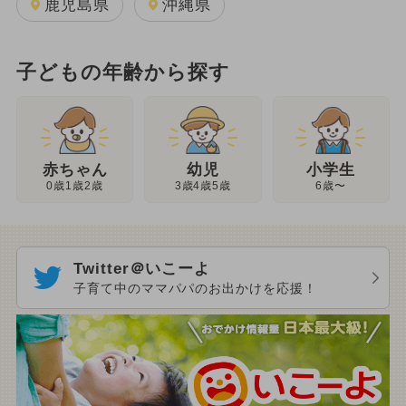
鹿児島県
沖縄県
子どもの年齢から探す
幼児
赤ちゃん
小学生
3歳4歳5歳
0歳1歳2歳
6歳〜
Twitter＠いこーよ
子育て中のママパパのお出かけを応援！