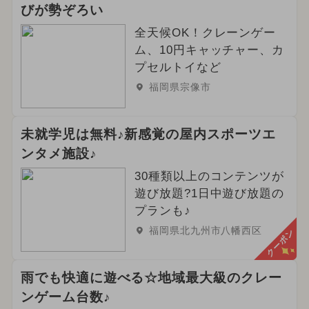
2024年4月のイベント
びが勢ぞろい
2026年2月のイベント
全天候OK！クレーンゲー
ム、10円キャッチャー、カ
2026年3月のイベント
クリスマス
プセルトイなど
福岡県宗像市
2025年6月のイベント
イルミネーション
職業体験
未就学児は無料♪新感覚の屋内スポーツエ
ンタメ施設♪
春休み
2024年5月のイベント
30種類以上のコンテンツが
2026年4月のイベント
遊び放題?1日中遊び放題の
プランも♪
2023年12月のイベント
福岡県北九州市八幡西区
クーポン
2026年6月のイベント
雨でも快適に遊べる☆地域最大級のクレー
2024年6月のイベント
ンゲーム台数♪