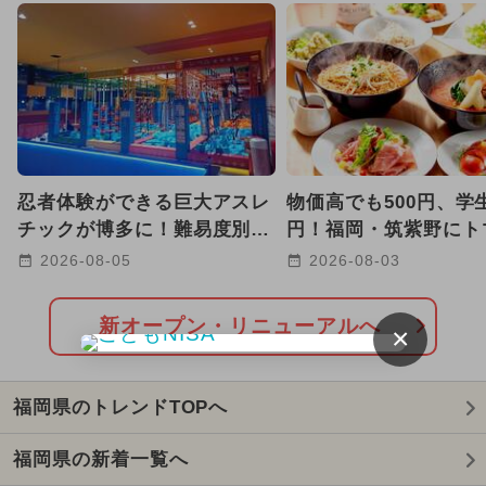
2025年8月のイベント
GW(ゴールデンウィーク)
2026年7月のイベント
2025年7月のイベント
忍者体験ができる巨大アスレ
物価高でも500円、学生
2025年10月のイベント
チックが博多に！難易度別コ
円！福岡・筑紫野にト
ースで子供も大人も本気で挑
ーメン三味が9号店オ
2026-08-05
2026-08-03
2025年3月のイベント
戦
2025年4月のイベント
新オープン・リニューアルへ
×
2024年9月のイベント
福岡県のトレンドTOPへ
2024年11月のイベント
福岡県の新着一覧へ
2025年5月のイベント