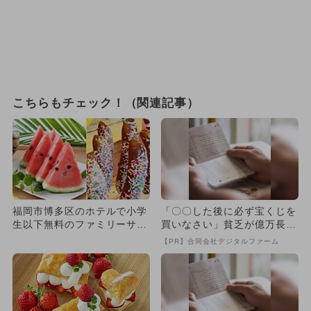
こちらもチェック！（関連記事）
福岡市博多区のホテルで小学
「〇〇した後に必ず宝くじを
生以下無料のファミリーサマ
買いなさい」貧乏が億万長者
ーブッフェ！ 3日間限定開
に
【PR】合同会社デジタルファーム
催