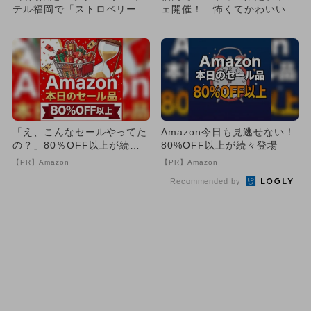
テル福岡で「ストロベリース
ェ開催！ 怖くてかわいいメ
イーツブッフェ」開催
ニューが勢ぞろい♪
「え、こんなセールやってた
Amazon今日も見逃せない！
の？」80％OFF以上が続々
80%OFF以上が続々登場
登場！Amazonの本気が...
【PR】Amazon
【PR】Amazon
Recommended by