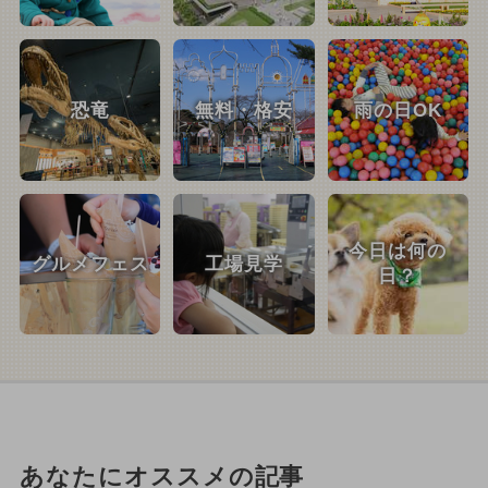
恐竜
無料・格安
雨の日OK
今日は何の
グルメフェス
工場見学
日？
あなたにオススメの記事