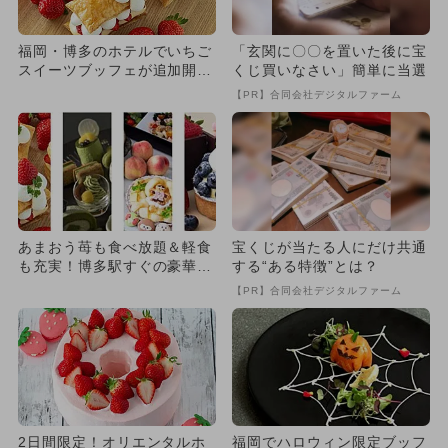
福岡・博多のホテルでいちご
「玄関に〇〇を置いた後に宝
スイーツブッフェが追加開
くじ買いなさい」簡単に当選
催！ あまおうなど食べ比べ
【PR】合同会社デジタルファーム
もO...
あまおう苺も食べ放題＆軽食
宝くじが当たる人にだけ共通
も充実！博多駅すぐの豪華ス
する“ある特徴”とは？
イーツブッフェ、3歳以下無
【PR】合同会社デジタルファーム
料
2日間限定！オリエンタルホ
福岡でハロウィン限定ブッフ