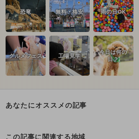
恐竜
無料・格安
雨の日OK
今日は何の
グルメフェス
工場見学
日？
あなたにオススメの記事
この記事に関連する地域