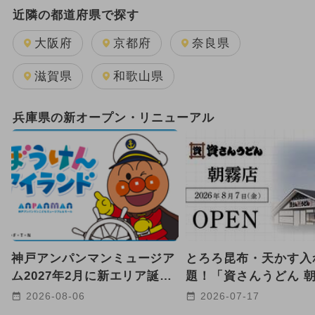
日帰り
2025年12月のイベント
近隣の都道府県で探す
GW(ゴールデンウィーク)
大阪府
京都府
奈良県
2025年11月のイベント
滋賀県
和歌山県
2024年12月のイベント
兵庫県の新オープン・リニューアル
2024年5月のイベント
2024年7月のイベント
2025年9月のイベント
キャラクター
雨の日OK
2026年1月のイベント
神戸アンパンマンミュージア
とろろ昆布・天かす入
2024年11月のイベント
ム2027年2月に新エリア誕生
題！「資さんうどん 
へ 海と冒険がテーマ！
店」が明石市に2026年
2025年8月のイベント
2026-08-06
2026-07-17
日OPEN