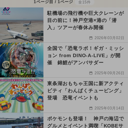
1ページ目 / 1ページ
全15件
駐機場の飛行機や巨大クレーンが
目の前に！神戸空港×港の「潜
入」ツアーが春休み開催
2026年03月02日
全国で「恐竜ラボ！ギガ・ミッシ
ョン from DINO-A-LIVE」が開
催 錦鯉がアンバサダー
2025年09月26日
東条湖おもちゃ王国に新アクティ
ビティ「わんぱくチュービング」
登場 恐竜イベントも
2025年03月14日
ポケモンも登場！ 神戸の海辺で
グルメとイベント満喫「KOBEサ