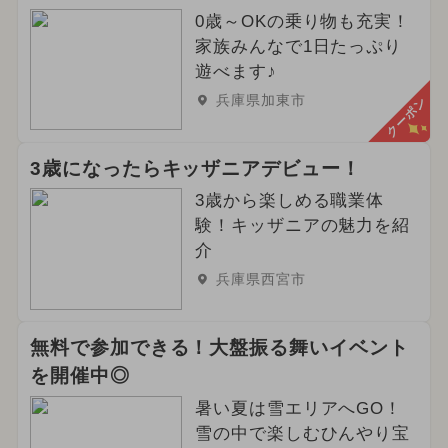
0歳～OKの乗り物も充実！
2026年4月のイベント
家族みんなで1日たっぷり
遊べます♪
2024年9月のイベント
兵庫県加東市
クーポン
2025年2月のイベント
職業体験
3歳になったらキッザニアデビュー！
2026年3月のイベント
3歳から楽しめる職業体
2026年5月のイベント
験！キッザニアの魅力を紹
介
2024年4月のイベント
兵庫県西宮市
2024年8月のイベント
無料で参加できる！大盤振る舞いイベント
2025年4月のイベント
冬休み
を開催中◎
2025年5月のイベント
ハロウィン
暑い夏は雪エリアへGO！
雪の中で楽しむひんやり宝