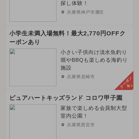
グルメフェス
イルミネーション
探し体験！
兵庫県神戸市灘区
2024年3月のイベント
2025年6月のイベント
小学生未満入場無料！最大2,770円OFFク
ーポンあり
ご当地グルメ・限定メニュー
小さい子供向け淡水魚釣り
堀やBBQも楽しめる海釣り
施設
兵庫県尼崎市
クーポン
ピュアハートキッズランド コロワ甲子園
家族で楽しめる会員制大型
室内公園！
兵庫県西宮市