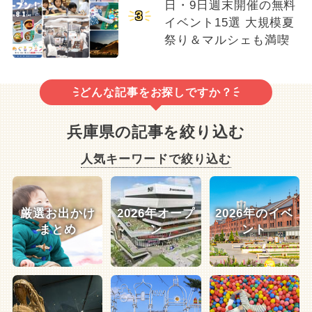
日・9日週末開催の無料
3
イベント15選 大規模夏
祭り＆マルシェも満喫
どんな記事をお探しですか？
兵庫県の記事を絞り込む
人気キーワードで絞り込む
厳選お出かけ
2026年オープ
2026年のイベ
まとめ
ン
ント