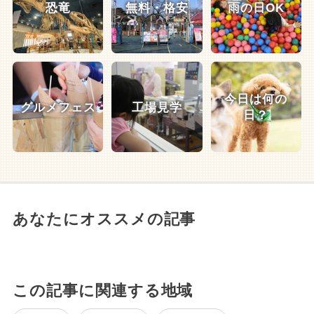
恐竜
無料・格安
雨の日OK
今日は何の
グルメフェス
工場見学
日？
あなたにオススメの記事
この記事に関連する地域