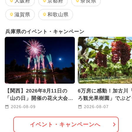
大阪府
京都府
奈良県
滋賀県
和歌山県
兵庫県のイベント・キャンペーン
【関西】2026年8月11日の
6万房に感動！加古川
「山の日」開催の花火大会4
ろ観光果樹園」でぶど
選！川沿い・海辺・音楽花火
り シャインマスカッ
2026-08-09
2026-08-07
も
売も
イベント・キャンペーンへ