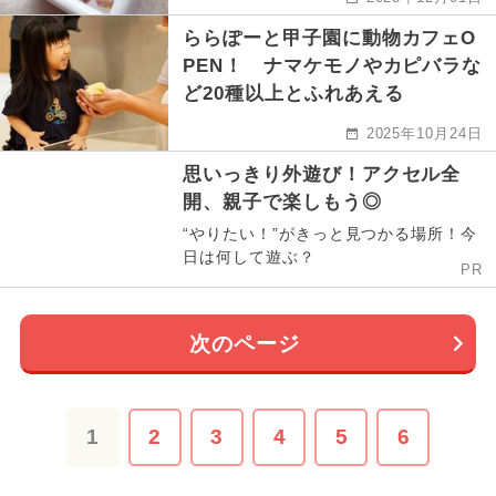
ららぽーと甲子園に動物カフェO
PEN！ ナマケモノやカピバラな
ど20種以上とふれあえる
2025年10月24日
思いっきり外遊び！アクセル全
開、親子で楽しもう◎
“やりたい！”がきっと見つかる場所！今
日は何して遊ぶ？
PR
次のページ
1
2
3
4
5
6