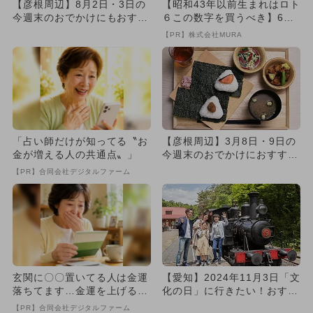
【彦根周辺】8月2日・3日の
【昭和43年以前生まれはロト
今週末のおでかけにもおすす
６この数字を買うべき】6つ
め！人気スポットランキング
の数字が「完全一致」する
【PR】株式会社MURA
方...
「占い師だけが知ってる〝お
【彦根周辺】3月8日・9日の
金が増える人の共通点〟」
今週末のおでかけにおすす
め！人気スポットランキング
【PR】合同会社デジタルファーム
玄関に〇〇置いてる人は金運
【愛知】2024年11月3日「文
落ちてます…金運を上げる方
化の日」に行きたい！おすす
法とは
め博物館・美術館8選
【PR】合同会社デジタルファーム