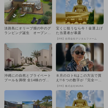
淡路島にオリーブ畑の中のグ
宝くじ狙うなら今！金運上げ
ランピング誕生 オープン記
た当選者が暴露
念でお得
【PR】合同会社デジタルファーム
沖縄にの自然とプライベート
８月のロト6はこの方法で買
プールを満喫 全14棟のヴィ
え!!６つの数字が『完全一
ラリゾートが恩納村に新O
致』する方法
【PR】株式会社MURA
P...