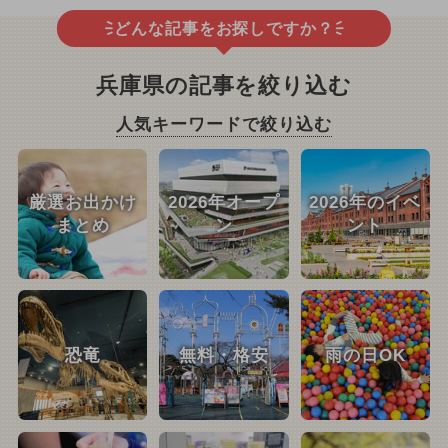
どんな記事をお探しですか？
兵庫県の記事を絞り込む
人気キーワードで絞り込む
厳選お出かけ
2026年オープ
2026年のイベ
まとめ
ン
ント
恐竜
無料・格安
雨の日OK