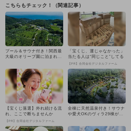
こちらもチェック！（関連記事）
プール＆サウナ付き！関西最
「宝くじ、運じゃなかった」
大級のオリーブ園に泊まれる
当たる人は“同じこと”してる
ヴィラが淡路島に誕生 愛犬
【PR】合同会社デジタルファーム
O...
【宝くじ落選】外れ続ける流
全棟に天然温泉付き！サウナ
れ、ここで断ちませんか
や愛犬OKのヴィラ29棟が京
都に誕生 無料ラウンジも
【PR】合同会社デジタルファーム