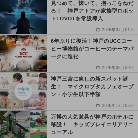
見つめて、懐いて、抱っこをねだ
る！ 神戸アトアが家族型ロボッ
トLOVOTを常設導入
2026年07月01日
6年ぶりに復活！神戸のUCCコー
ヒー博物館がコーヒーのテーマパ
ークに進化
2026年06月30日
神戸三宮に癒しの新スポット誕
生！ マイクロブタカフェオープ
ン・小学生以下半額
2025年12月06日
万博の人気遊具が神戸のホテルに
移設！ キッズプレイエリアリニ
ューアル