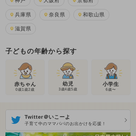
神戸
大阪府
京都府
兵庫県
奈良県
和歌山県
滋賀県
子どもの年齢から探す
幼児
赤ちゃん
小学生
3歳4歳5歳
0歳1歳2歳
6歳〜
Twitter＠いこーよ
子育て中のママパパのお出かけを応援！