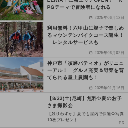
EENIA」に新エリアOPEN！ R
PGテーマで冒険者になれる
2025年06月12日
利用無料！六甲山に親子で楽しめ
るマウンテンバイクコース誕生！
レンタルサービスも
2025年06月02日
神戸市「須磨パティオ」がリニュ
ーアル！ グルメ充実＆野菜を育
てられる屋上農園も！
2025年01月16日
【8/22(土)尼崎】無料✨夏のお子
さま撮影会
【残りわずか】夏でも屋内で快適🌻写真
10枚プレゼント
PR