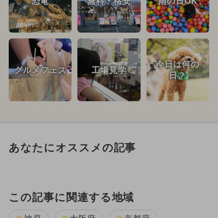
恐竜
無料・格安
雨の日OK
今日は何の
グルメフェス
工場見学
日？
あなたにオススメの記事
この記事に関連する地域