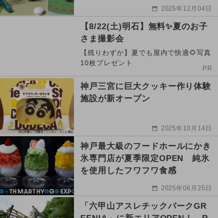
2025年12月04日
【8/22(土)明石】無料✨夏のお子
さま撮影会
【残りわずか】夏でも屋内で快適🌻写真
10枚プレゼント
PR
神戸三宮に巨大クッキー作り体験
施設が新オープン
2025年10月14日
神戸最大級のフードホールにかき
氷専門店が夏季限定OPEN 純氷
を使用したフワフワ食感
2025年06月25日
「六甲山アスレチックパークGR