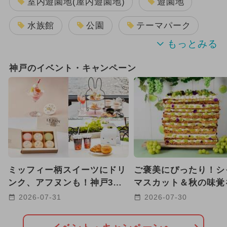
室内遊園地(屋内遊園地)
遊園地
水族館
公園
テーマパーク
プール
BBQ(バーベキュー)
神戸のイベント・キャンペーン
ミッフィー柄スイーツにドリ
ご褒美にぴったり！シ
ンク、アフヌンも！神戸3施
マスカット＆秋の味覚
設で夏限定コラボ開催
する限定ビュッフェが
2026-07-31
2026-07-30