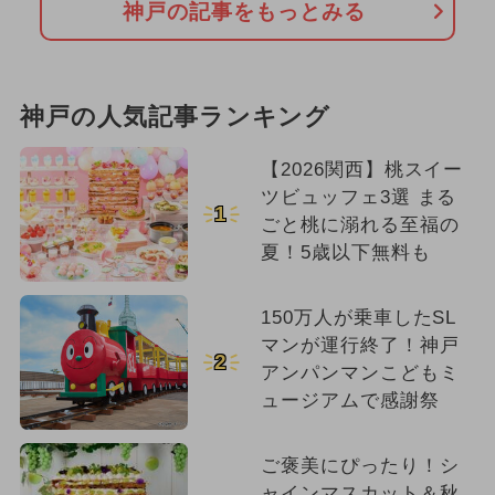
神戸の記事をもっとみる
神戸の人気記事ランキング
【2026関西】桃スイー
ツビュッフェ3選 まる
1
ごと桃に溺れる至福の
夏！5歳以下無料も
150万人が乗車したSL
マンが運行終了！神戸
2
アンパンマンこどもミ
ュージアムで感謝祭
ご褒美にぴったり！シ
ャインマスカット＆秋