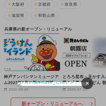
GW(ゴールデンウィーク)
大阪府
京都府
奈良県
2025年11月のイベント
滋賀県
和歌山県
2024年12月のイベント
兵庫県の新オープン・リニューアル
2024年5月のイベント
2024年7月のイベント
2025年9月のイベント
キャラクター
雨の日OK
2026年1月のイベント
神戸アンパンマンミュージア
とろろ昆布・天かす入
2024年11月のイベント
×
ム2027年2月に新エリア誕生
題！「資さんうどん 
へ 海と冒険がテーマ！
店」が明石市に2026年
2025年8月のイベント
2026-08-06
2026-07-17
日OPEN
2026年8月のイベント
新オープン・リニューアルへ