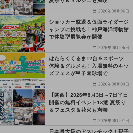
夏祭り＆マルシェも満喫
2026年08月06日
ショッカー撃退＆仮面ライダージ
ャンプに挑戦も！神戸海洋博物館
で体験型展覧会が開催
2026年08月05日
はたらくくるま12台＆スポーツ
体験＆グルメも！入場無料のキッ
ズフェスが甲子園球場で
2026年08月04日
【関西】2026年8月3日～7日平日
開催の無料イベント13選 夏祭り
＆フェスタ＆花火も満喫
2026年08月01日
日本最大級のアスレチック！親子