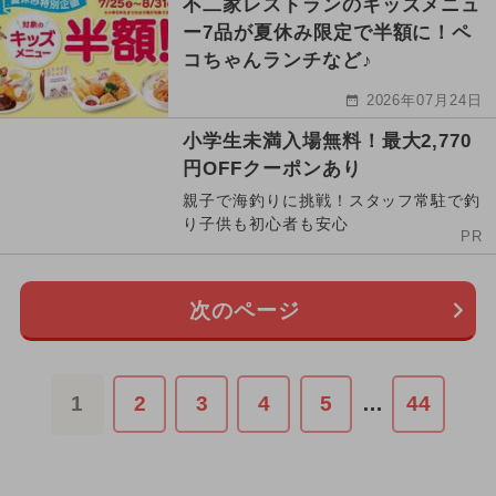
不二家レストランのキッズメニュ
ー7品が夏休み限定で半額に！ペ
コちゃんランチなど♪
2026年07月24日
小学生未満入場無料！最大2,770
円OFFクーポンあり
親子で海釣りに挑戦！スタッフ常駐で釣
り子供も初心者も安心
PR
次のページ
1
2
3
4
5
…
44