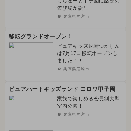
ららぽーと甲子園に話題の
遊び場が誕生
2024年9月のイベント
兵庫県西宮市
2025年2月のイベント
職業体験
移転グランドオープン！
2026年3月のイベント
ピュアキッズ尼崎つかしん
2026年5月のイベント
は7月17日移転オープンし
ました！！
2024年4月のイベント
兵庫県尼崎市
2024年8月のイベント
ピュアハートキッズランド コロワ甲子園
2025年4月のイベント
冬休み
家族で楽しめる会員制大型
室内公園！
2025年5月のイベント
ハロウィン
兵庫県西宮市
グルメフェス
イルミネーション