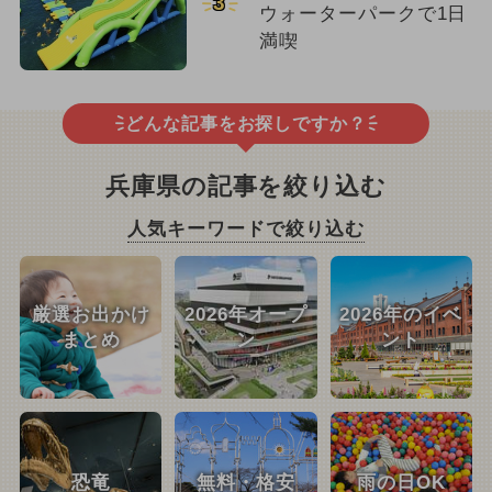
3
ウォーターパークで1日
満喫
どんな記事をお探しですか？
兵庫県の記事を絞り込む
人気キーワードで絞り込む
厳選お出かけ
2026年オープ
2026年のイベ
まとめ
ン
ント
恐竜
無料・格安
雨の日OK