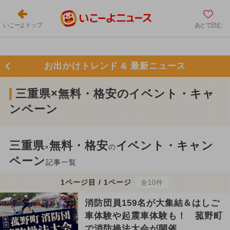
いこーよトップ
あとで読む
お出かけトレンド & 最新ニュース
三重県×無料・格安のイベント・キャ
ンペーン
三重県
無料・格安
イベント・キャン
×
の
ペーン
記事一覧
1ページ目 / 1ページ
全10件
消防団員159名が大集結＆はしご
車体験や起震車体験も！ 菰野町
で消防操法大会が開催