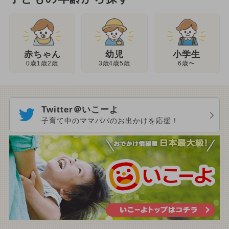
幼児
赤ちゃん
小学生
3歳4歳5歳
0歳1歳2歳
6歳〜
Twitter＠いこーよ
子育て中のママパパのお出かけを応援！