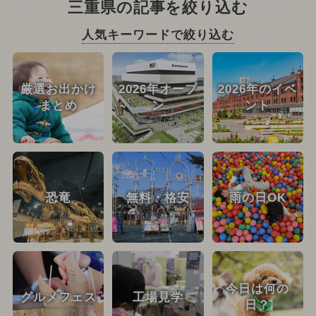
三重県の記事を絞り込む
人気キーワードで絞り込む
厳選お出かけ
2026年オープ
2026年のイベ
まとめ
ン
ント
恐竜
無料・格安
雨の日OK
今日は何の
グルメフェス
工場見学
日？