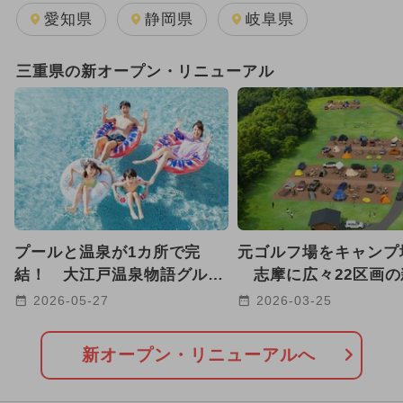
2024年7月のイベント
愛知県
静岡県
岐阜県
GW(ゴールデンウィーク)
三重県の新オープン・リニューアル
2026年7月のイベント
2026年8月のイベント
2025年8月のイベント
2025年9月のイベント
プールと温泉が1カ所で完
元ゴルフ場をキャンプ場
2025年3月のイベント
結！ 大江戸温泉物語グルー
志摩に広々22区画の
プ、全国16施設で夏季プール
ールド誕生、ジップラ
2026-05-27
2026-03-25
2024年12月のイベント
営業
2025年12月のイベント
新オープン・リニューアルへ
2025年5月のイベント